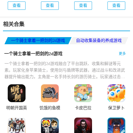
合版手机版
4(Construction
查看
查看
查看
查看
(PlantsVsZombiesRH)
Simulator 4)
相关合集
一个骑士拿着一把剑的2d游戏
自动收集装备的养成游戏
打发时间的手机游戏
一个骑士拿着一把剑的2d游戏
更多
一个骑士拿着一把剑的2d游戏融合了平台跳跃、收集和解谜等元
素。玩家化身苹果骑士，使用剑与盾牌等武器，通过战斗和改进武
器提升输出能力。主角是一名手持长剑的游历骑士。玩家通过击败
怪物积累资源强化宝剑，使剑的长度不断延伸，最长可贯穿整屏场
景，配合精准的横版跳跃与斩击判定，带来高爽感的战斗体验。
明朝开国英
饥饿的鱼模
卡皮巴拉
保卫萝卜
烈
拟器
MALL