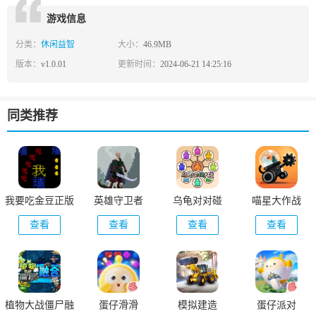
游戏信息
分类：
休闲益智
大小：
46.9MB
版本：
v1.0.01
更新时间：
2024-06-21 14:25:16
同类推荐
我要吃金豆正版
英雄守卫者
乌龟对对碰
喵星大作战
查看
查看
查看
查看
植物大战僵尸融
蛋仔滑滑
模拟建造
蛋仔派对