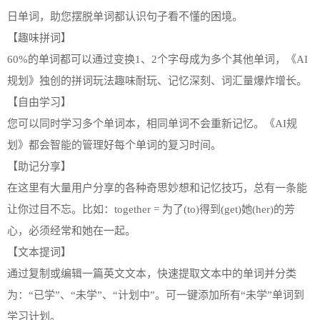
日单词，助您摆脱单词都认识句子看不懂的困境。
【趣味拼词】
60%的单词都可以通过变换1、2个字母成为多个其他单词，《AI
规划》独创的拼词玩法趣味耐玩、记忆深刻、词汇量爆炸增长。
【自由学习】
您可以同时学习多个单词本，相同单词不会重新记忆。《AI规
划》都会智能的管理好每个单词的复习时间。
【助记分享】
在这里有大量用户分享的各种奇思妙想和记忆技巧，总有一条能
让你过目不忘。比如：together = 为了(to)得到(get)她(her)的芳
心，必须经常和她在一起。
【文本提词】
通过复制或编辑一篇英文文本，快速提取文本中的单词并分类
为：“已学”、“未学”、“计划中”。可一键添加所有“未学”单词到
学习计划。