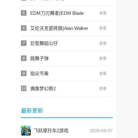
Mandalorian Magic Beat Hop
T)
5
EDM刀刃舞者(EDM Blade
查看
Dancer)
6
艾伦沃克瓷砖跳(Alan Walker
查看
Tiles Hop EDM Music)
7
巨型舞蹈公仔
查看
8
跳舞子弹
查看
9
指尖节奏
查看
10
偶像梦幻祭2
查看
最新更新
飞跃摩托车2游戏
2026-08-07