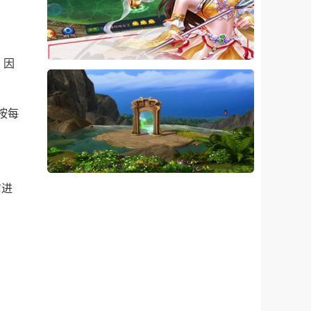
，因
按每
前进