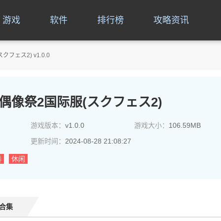
游戏
软件
排行榜
攻略资讯
クフェス2) v1.0.0
e学园偶像祭2国际服(スクフェス2)
游戏版本：
v1.0.0
游戏大小：
106.59MB
更新时间：
2024-08-28 21:08:27
奏
休闲
合集