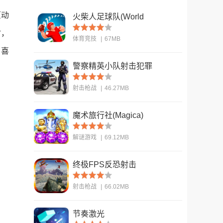
原动
火柴人足球队(World
Cup - Stickman
时，
体育竞技
|
67MB
Soccer)
。喜
警察精英小队射击犯罪
查看
(US Police Fps
射击枪战
|
46.27MB
Shooter)
魔术旅行社(Magica)
查看
解谜游戏
|
69.12MB
终极FPS反恐射击
查看
(ULTIMATE FPS
射击枪战
|
66.02MB
Counter Terrorist S)
节奏激光
查看