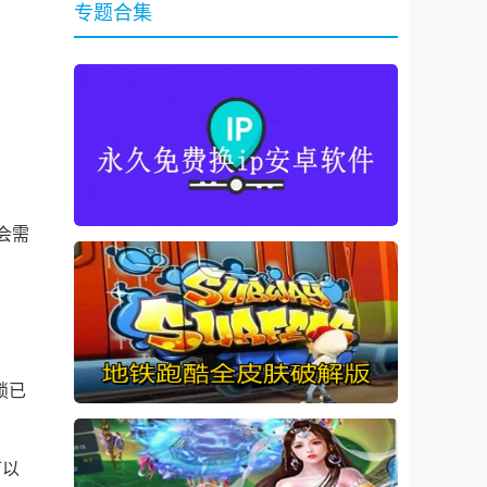
专题合集
唱会需
。
锁已
可以