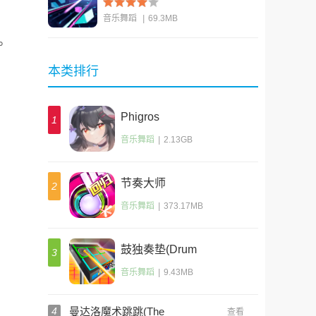
音乐舞蹈
|
69.3MB
吧。
查看
本类排行
Phigros
1
音乐舞蹈
|
2.13GB
节奏大师
2
音乐舞蹈
|
373.17MB
鼓独奏垫(Drum
3
Solo Pads)
音乐舞蹈
|
9.43MB
4
曼达洛魔术跳跳(The
查看