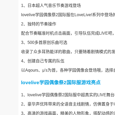
1、日本超人气音乐节奏游戏登场
lovelive学园偶像祭2国际服在LoveLive!系列
2、独特的节奏操作
配合节奏瞄准时机点击画面，引导队伍完成LIVE
3、500多首原创乐曲可选
收录了众多耳熟能详的歌曲，只要随着剧情模式的
4、创建自己专属的队伍
以Aqours、μ's为首，各种学园偶像会登场哦，选
lovelive学园偶像祭2国际服游戏亮点
1、lovelive学园偶像祭2国际服中超真实的LI
2、豪华声优阵带来的全语音主线剧情，仿佛置身于lov
3、高清的游戏画面，精美的人物形象，搭配动感的