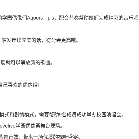
中登场的学园偶像们Aqours、μ's，配合节奏帮助她们完成精彩的音乐
吧，触发连续完美的话，得分会更高哦。
发展就可以解放新的歌曲。
择自己喜欢的偶像组!
VE舞台模式和剧情模式，需要帮助9名成员成功举办校园演唱会。
elive学园偶像祭舞台现场。
背景音效，带来一场优质的视听盛宴。