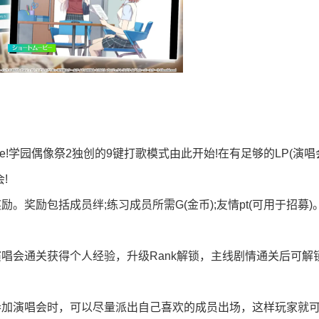
Live!学园偶像祭2独创的9键打歌模式由此开始!在有足够的LP(演
!
奖励包括成员绊;练习成员所需G(金币);友情pt(可用于招募)
唱会通关获得个人经验，升级Rank解锁，主线剧情通关后可解
参加演唱会时，可以尽量派出自己喜欢的成员出场，这样玩家就