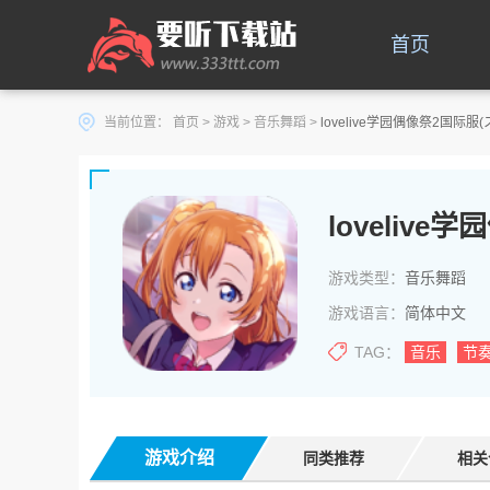
首页
当前位置：
首页
>
游戏
>
音乐舞蹈
>
lovelive学园偶像祭2国际服(ス
loveliv
游戏类型：
音乐舞蹈
游戏语言：
简体中文
TAG：
音乐
节
游戏介绍
同类推荐
相关