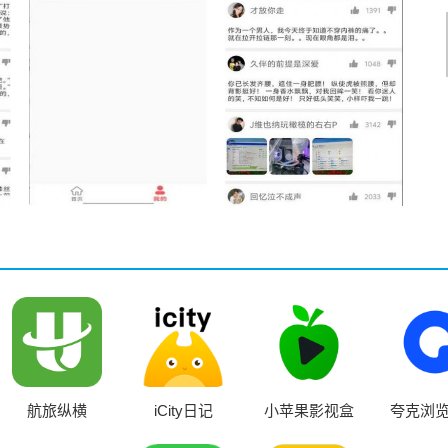
航旅纵横
iCity日记
小苹果影视盒
夸克浏
子最新版
外版(Qu