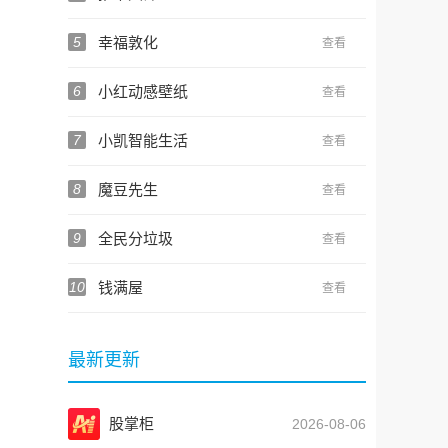
5
幸福敦化
查看
6
小红动感壁纸
查看
7
小凯智能生活
查看
8
魔豆先生
查看
9
全民分垃圾
查看
10
钱满屋
查看
最新更新
股掌柜
2026-08-06