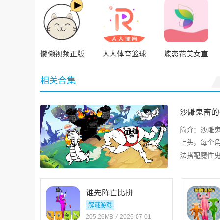
懒懒视频正版
人人体育篮球
蝶恋花美女直
直播NBA
播app
相关合集
沙雕鬼畜的
简介：
沙雕
上头，每个
法搭配魔性
外，混乱又
充满沙雕趣
谁先阵亡比拼
解谜游戏
205.26MB
/
2026-07-01