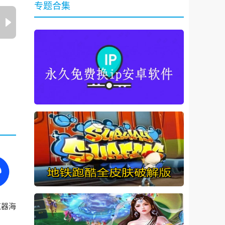
专题合集
览器海
ark