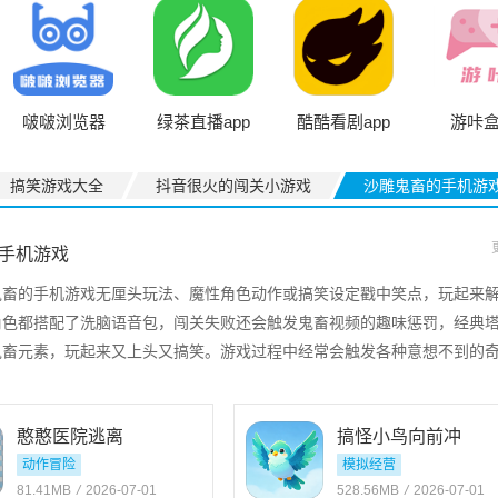
Brows
啵啵浏览器
绿茶直播app
酷酷看剧app
游咔
官方版
搞笑游戏大全
抖音很火的闯关小游戏
沙雕鬼畜的手机游
手机游戏
鬼畜的手机游戏无厘头玩法、魔性角色动作或搞笑设定戳中笑点，玩起来
角色都搭配了洗脑语音包，闯关失败还会触发鬼畜视频的趣味惩罚，经典
鬼畜元素，玩起来又上头又搞笑。游戏过程中经常会触发各种意想不到的
搞笑的场面能快速让人放松解压。离谱的对战组合搭配卡通画风，每一场
味玩起来欢乐十足。
憨憨医院逃离
搞怪小鸟向前冲
动作冒险
模拟经营
81.41MB
/
2026-07-01
528.56MB
/
2026-07-01