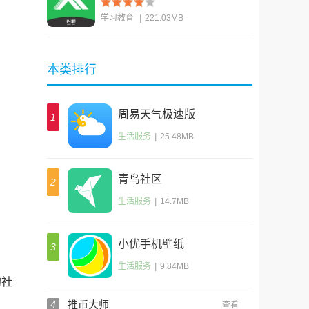
学习教育
|
221.03MB
查看
本类排行
周易天气极速版
1
生活服务
|
25.48MB
青鸟社区
2
生活服务
|
14.7MB
小优手机壁纸
3
；
生活服务
|
9.84MB
的社
4
推币大师
查看