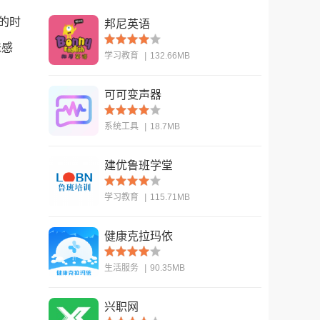
的时
邦尼英语
送感
学习教育
|
132.66MB
可可变声器
查看
系统工具
|
18.7MB
建优鲁班学堂
查看
学习教育
|
115.71MB
健康克拉玛依
查看
生活服务
|
90.35MB
兴职网
查看