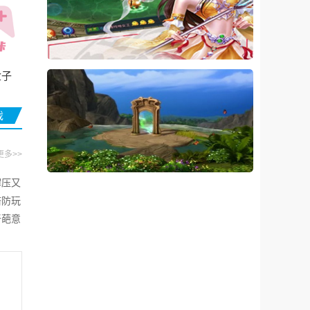
er)
盒子
戏
更多>>
解压又
塔防玩
奇葩意
战斗都