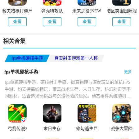
戴夫猎枪打僵尸
弹壳特攻队
未来之役(NEW
暗区突围国际服
(DaifuRushByMutangM)
STATE Mobile)
(Arena Breakout)
查看
查看
查看
查看
相关合集
fps单机硬核手游
真实射击游戏第一人称
第一人称FPS单机射击游戏
fps单机硬核手游
更多
fps单机硬核手游，硬核射击手感、拟真物理与深度玩法的单机FPS
手游，均支持离线畅玩，覆盖战术生存、末日生存、科幻射击等不
同题材，适合追求高挑战与沉浸体验的玩家。动态事件系统随机触
发尸潮、空投等，昼夜循环与天气变化影响生存策略，离线模式支
持断网续玩，成就与涂装解锁机制延长耐玩度。策略深度强，画面
与音效接近主机级表现。
弓箭传说2
末日生存
修勾逃生巨
战争大冒险
人危机免广