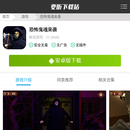
首页
游戏
恐怖鬼魂来袭
恐怖鬼魂来袭
解谜游戏
|
55.38MB
安全无毒
无广告
无插件
安卓版下载
游戏介绍
同类推荐
相关合集