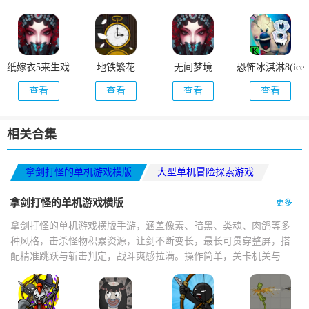
(Garten Of
Banban)
纸嫁衣5来生戏
地铁繁花
无间梦境
恐怖冰淇淋8(ice
(Underground
scream 8)
查看
查看
查看
查看
Blossom)
相关合集
拿剑打怪的单机游戏横版
大型单机冒险探索游戏
3D中国风解谜游戏
拿剑打怪的单机游戏横版
更多
拿剑打怪的单机游戏横版手游，涵盖像素、暗黑、类魂、肉鸽等多
种风格，击杀怪物积累资源，让剑不断变长，最长可贯穿整屏，搭
配精准跳跃与斩击判定，战斗爽感拉满。操作简单，关卡机关与怪
物设计巧妙，打击感扎实，技能切换流畅，掉落技能书与神器，支
持多人联机。