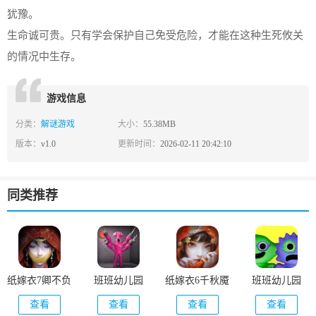
犹豫。
生命诚可贵。只有学会保护自己免受危险，才能在这种生死攸关
的情况中生存。
游戏信息
分类：
解谜游戏
大小：
55.38MB
版本：
v1.0
更新时间：
2026-02-11 20:42:10
同类推荐
纸嫁衣7卿不负
班班幼儿园
纸嫁衣6千秋魇
班班幼儿园
7(Pink Monster
6(Garten of
查看
查看
查看
查看
Life Challenge 7)
Banban 6)