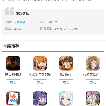
游戏信息
分类：
卡牌对战
大小：
284.57MB
版本：
v0.3.5
更新时间：
2025-09-27 07:39:58
同类推荐
纵火犯卡牌
排球少年新的征
新月同行
西游笔绘西行
程
查看
查看
查看
查看