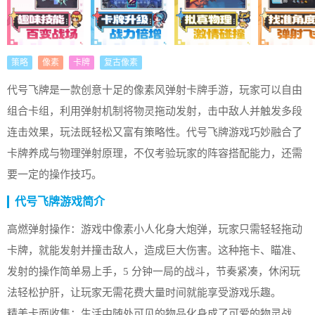
策略
像素
卡牌
复古像素
代号飞牌是一款创意十足的像素风弹射卡牌手游，玩家可以自由
组合卡组，利用弹射机制将物灵拖动发射，击中敌人并触发多段
连击效果，玩法既轻松又富有策略性。代号飞牌游戏巧妙融合了
卡牌养成与物理弹射原理，不仅考验玩家的阵容搭配能力，还需
要一定的操作技巧。
代号飞牌游戏简介
高燃弹射操作：游戏中像素小人化身大炮弹，玩家只需轻轻拖动
卡牌，就能发射并撞击敌人，造成巨大伤害。这种拖卡、瞄准、
发射的操作简单易上手，5 分钟一局的战斗，节奏紧凑，休闲玩
法轻松护肝，让玩家无需花费大量时间就能享受游戏乐趣。
精美卡面收集：生活中随处可见的物品化身成了可爱的物灵战