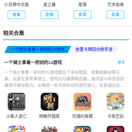
小丑牌中文版
星之翼
星落
咒术血缘
查看
查看
查看
查看
相关合集
一个骑士拿着一把剑的2d游戏
放置卡牌回合制手游
单机像素冒险游戏推荐
一个骑士拿着一把剑的2d游戏
更多
一个骑士拿着一把剑的2d游戏融合了平台跳跃、收集和解谜等元
素。玩家化身苹果骑士，使用剑与盾牌等武器，通过战斗和改进武
器提升输出能力。主角是一名手持长剑的游历骑士。玩家通过击败
怪物积累资源强化宝剑，使剑的长度不断延伸，最长可贯穿整屏场
景，配合精准的横版跳跃与斩击判定，带来高爽感的战斗体验。
火柴人逃亡
明朝开国英
饥饿的鱼模
卡皮巴拉
记
烈
拟器
MALL