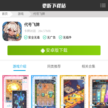
首页
游戏
代号飞牌
代号飞牌
卡牌对战
|
284.57MB
安全无毒
无广告
无插件
安卓版下载
游戏介绍
同类推荐
相关合集