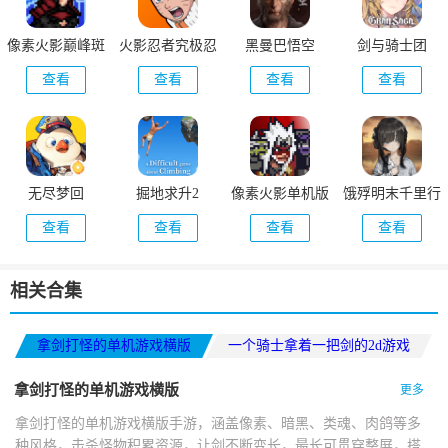
像素火影巅峰斑
火影忍者究极忍
黑曼巴悟空
剑与骑士团
版本
者风暴
查看
查看
查看
查看
无尽梦回
掘地求升2
像素火影单机版
饿殍明末千里行
查看
查看
查看
查看
相关合集
拿剑打怪的单机游戏横版
一个骑士拿着一把剑的2d游戏
大型单机冒险探索游戏
拿剑打怪的单机游戏横版
更多
拿剑打怪的单机游戏横版手游，涵盖像素、暗黑、类魂、肉鸽等多
种风格，击杀怪物积累资源，让剑不断变长，最长可贯穿整屏，搭