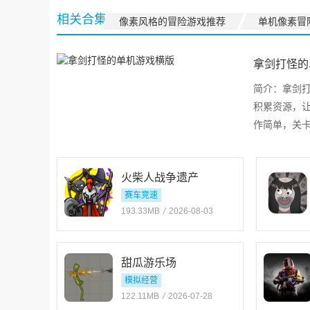
助手
Champions
相关合集
像素风格的冒险游戏推荐
单机像素冒
拿剑打怪的
简介：
拿剑
积累资源，
作简单，关
多人联机。
火柴人战争遗产
赛车竞速
193.33MB
/
2026-08-03
甜瓜游乐场
模拟经营
122.11MB
/
2026-07-28