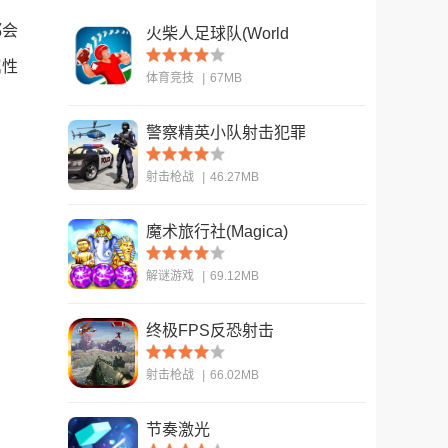
都会
火柴人足球队(World
Cup - Stickman
属性
体育竞技
|
67MB
Soccer)
警察精英小队射击犯罪
查看
(US Police Fps
射击枪战
|
46.27MB
Shooter)
魔术旅行社(Magica)
查看
解谜游戏
|
69.12MB
终极FPS反恐射击
查看
(ULTIMATE FPS
射击枪战
|
66.02MB
Counter Terrorist S)
节奏激光
查看