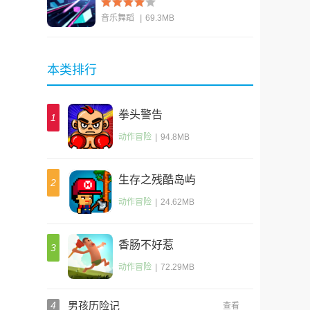
音乐舞蹈
|
69.3MB
查看
本类排行
拳头警告
1
动作冒险
|
94.8MB
生存之残酷岛屿
2
动作冒险
|
24.62MB
香肠不好惹
3
动作冒险
|
72.29MB
4
男孩历险记
查看