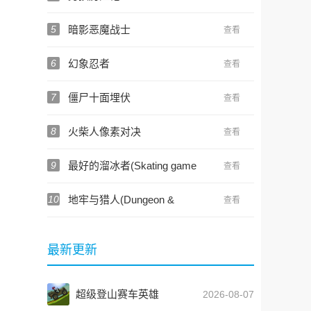
5
暗影恶魔战士
查看
6
幻象忍者
查看
7
僵尸十面埋伏
查看
8
火柴人像素对决
查看
9
最好的溜冰者(Skating game
查看
Dennis and Gnasher)
10
地牢与猎人(Dungeon &
查看
Hunter)
最新更新
超级登山赛车英雄
2026-08-07