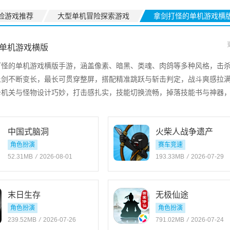
险游戏推荐
大型单机冒险探索游戏
拿剑打怪的单机游戏横
单机游戏横版
打怪的单机游戏横版手游，涵盖像素、暗黑、类魂、肉鸽等多种风格，击
让剑不断变长，最长可贯穿整屏，搭配精准跳跃与斩击判定，战斗爽感拉
卡机关与怪物设计巧妙，打击感扎实，技能切换流畅，掉落技能书与神器
中国式脑洞
火柴人战争遗产
角色扮演
赛车竞速
52.31MB
/
2026-08-01
193.33MB
/
2026-07-29
末日生存
无极仙途
角色扮演
角色扮演
239.52MB
/
2026-07-26
791.02MB
/
2026-07-24