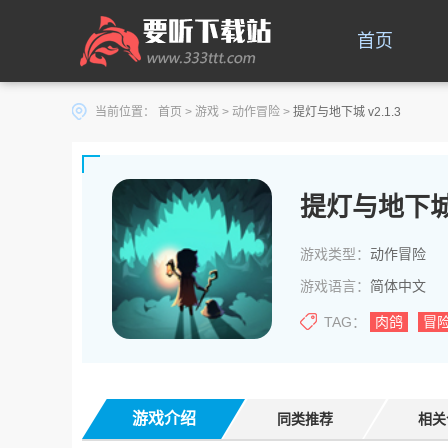
首页
当前位置：
首页
>
游戏
>
动作冒险
>
提灯与地下城 v2.1.3
提灯与地下
游戏类型：
动作冒险
游戏语言：
简体中文
TAG：
肉鸽
冒
游戏介绍
同类推荐
相关