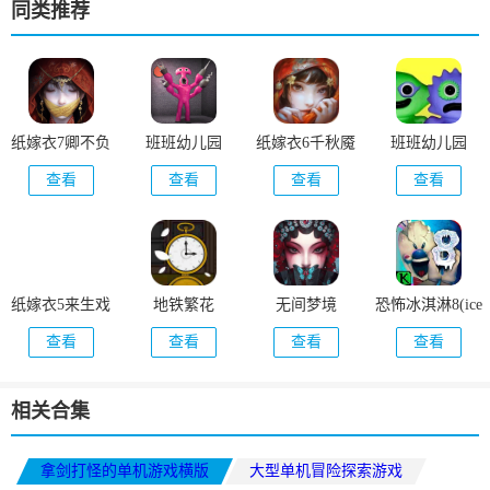
同类推荐
纸嫁衣7卿不负
班班幼儿园
纸嫁衣6千秋魇
班班幼儿园
7(Pink Monster
6(Garten of
查看
查看
查看
查看
Life Challenge 7)
Banban 6)
(Garten Of
Banban)
纸嫁衣5来生戏
地铁繁花
无间梦境
恐怖冰淇淋8(ice
(Underground
scream 8)
查看
查看
查看
查看
Blossom)
相关合集
拿剑打怪的单机游戏横版
大型单机冒险探索游戏