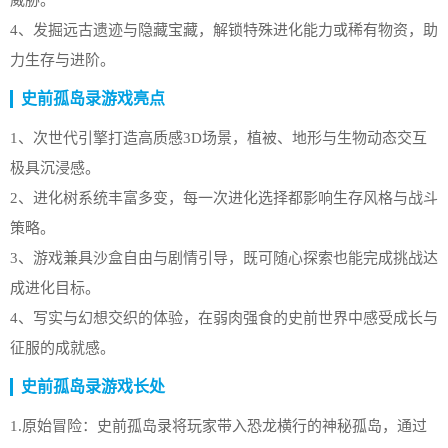
威胁。
4、发掘远古遗迹与隐藏宝藏，解锁特殊进化能力或稀有物资，助
力生存与进阶。
史前孤岛录游戏亮点
1、次世代引擎打造高质感3D场景，植被、地形与生物动态交互
极具沉浸感。
2、进化树系统丰富多变，每一次进化选择都影响生存风格与战斗
策略。
3、游戏兼具沙盒自由与剧情引导，既可随心探索也能完成挑战达
成进化目标。
4、写实与幻想交织的体验，在弱肉强食的史前世界中感受成长与
征服的成就感。
史前孤岛录游戏长处
1.原始冒险：史前孤岛录将玩家带入恐龙横行的神秘孤岛，通过