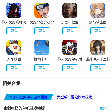
像素火影巅峰斑
火影忍者究极忍
黑曼巴悟空
剑与骑士团
版本
者风暴
查看
查看
查看
查看
无尽梦回
掘地求升2
像素火影单机版
饿殍明末千里行
查看
查看
查看
查看
相关合集
拿剑打怪的单机游戏横版
大型单机冒险探索游戏
横版格斗手游推荐2026
拿剑打怪的单机游戏横版
更多