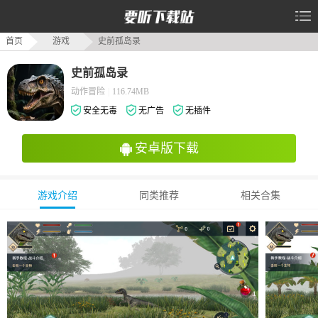
首页
游戏
史前孤岛录
史前孤岛录
动作冒险
|
116.74MB
安全无毒
无广告
无插件
安卓版下载
游戏介绍
同类推荐
相关合集