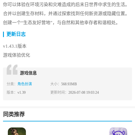
你可以体验在环境污染和灾难造成的后末日世界中求生的生活。
合并以创建生存材料，并通过探索找到任何新资源或隐藏位置。
创建一个“生态友好营地”，与自然和其他幸存者和谐相处。
更新日志
v1.43.1版本
游戏体验优化
游戏信息
分类：
角色扮演
大小：
568.93MB
版本：
v1.39
更新时间：
2026-07-08 19:03:24
同类推荐