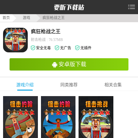
首页
游戏
疯狂枪战之王
疯狂枪战之王
射击枪战
|
76.57MB
安全无毒
无广告
无插件
安卓版下载
游戏介绍
同类推荐
相关合集