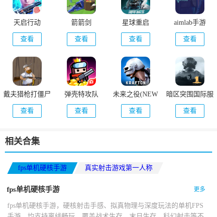
天启行动
箭箭剑
星球重启
aimlab手游
查看
查看
查看
查看
戴夫猎枪打僵尸
弹壳特攻队
未来之役(NEW
暗区突围国际服
(DaifuRushByMutangM)
STATE Mobile)
(Arena Breakout)
查看
查看
查看
查看
相关合集
fps单机硬核手游
真实射击游戏第一人称
第一人称FPS单机射击游戏
fps单机硬核手游
更多
fps单机硬核手游，硬核射击手感、拟真物理与深度玩法的单机FPS
手游，均支持离线畅玩，覆盖战术生存、末日生存、科幻射击等不