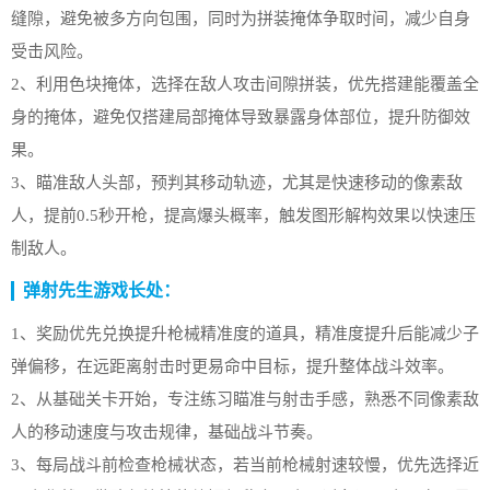
缝隙，避免被多方向包围，同时为拼装掩体争取时间，减少自身
受击风险。
2、利用色块掩体，选择在敌人攻击间隙拼装，优先搭建能覆盖全
身的掩体，避免仅搭建局部掩体导致暴露身体部位，提升防御效
果。
3、瞄准敌人头部，预判其移动轨迹，尤其是快速移动的像素敌
人，提前0.5秒开枪，提高爆头概率，触发图形解构效果以快速压
制敌人。
弹射先生游戏长处：
1、奖励优先兑换提升枪械精准度的道具，精准度提升后能减少子
弹偏移，在远距离射击时更易命中目标，提升整体战斗效率。
2、从基础关卡开始，专注练习瞄准与射击手感，熟悉不同像素敌
人的移动速度与攻击规律，基础战斗节奏。
3、每局战斗前检查枪械状态，若当前枪械射速较慢，优先选择近