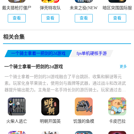
戴夫猎枪打僵尸
弹壳特攻队
未来之役(NEW
暗区突围国际服
(DaifuRushByMutangM)
STATE Mobile)
(Arena Breakout)
查看
查看
查看
查看
相关合集
一个骑士拿着一把剑的2d游戏
fps单机硬核手游
单机像素冒险游戏推荐
一个骑士拿着一把剑的2d游戏
更多
一个骑士拿着一把剑的2d游戏融合了平台跳跃、收集和解谜等元
素。玩家化身苹果骑士，使用剑与盾牌等武器，通过战斗和改进武
器提升输出能力。主角是一名手持长剑的游历骑士。玩家通过击败
怪物积累资源强化宝剑，使剑的长度不断延伸，最长可贯穿整屏场
景，配合精准的横版跳跃与斩击判定，带来高爽感的战斗体验。
火柴人逃亡
明朝开国英
饥饿的鱼模
卡皮巴拉
记
烈
拟器
MALL