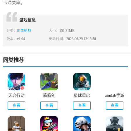
卡通关率。
游戏信息
分类：
射击枪战
大小：
151.31MB
版本：
v1.04
更新时间：
2026-06-29 13:13:58
同类推荐
天启行动
箭箭剑
星球重启
aimlab手游
查看
查看
查看
查看