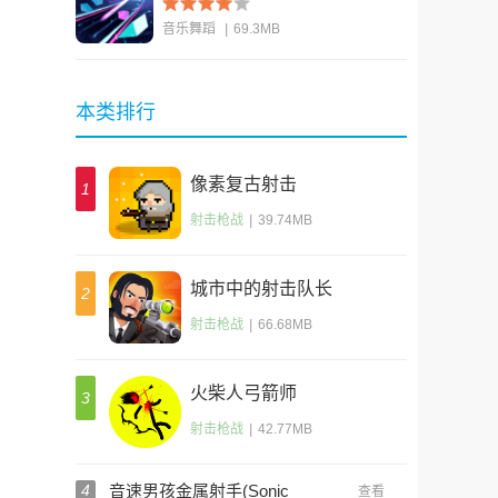
音乐舞蹈
|
69.3MB
查看
本类排行
像素复古射击
1
(Shooty Quest)
射击枪战
|
39.74MB
城市中的射击队长
2
(Sniper Captain)
射击枪战
|
66.68MB
火柴人弓箭师
3
射击枪战
|
42.77MB
4
音速男孩金属射手(Sonic
查看