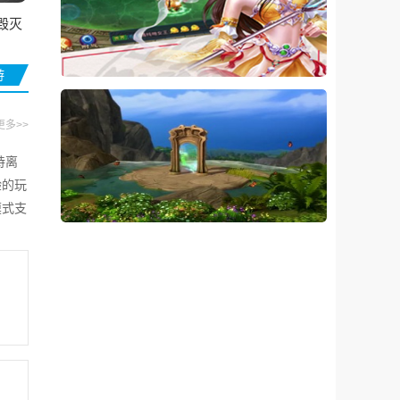
毁灭
游
更多>>
持离
验的玩
模式支
表现。