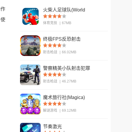
内作
火柴人足球队(World
Cup - Stickman
并使
体育竞技
|
67MB
Soccer)
终极FPS反恐射击
查看
(ULTIMATE FPS
射击枪战
|
66.02MB
Counter Terrorist S)
警察精英小队射击犯罪
查看
(US Police Fps
射击枪战
|
46.27MB
Shooter)
魔术旅行社(Magica)
查看
解谜游戏
|
69.12MB
节奏激光
查看