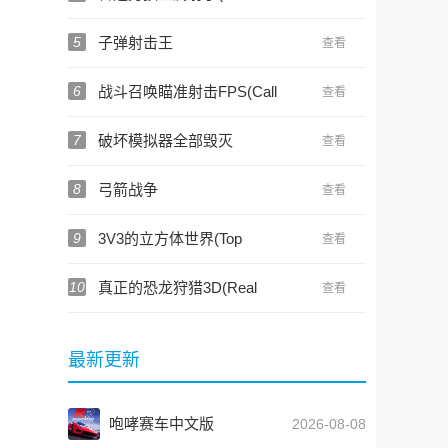
Boy Metal Shooter)
5
子弹射击王
查看
6
战斗召唤瞄准射击FPS(Call
查看
of Battle)
7
破坏模拟器全部毁灭
查看
8
弓箭战争
查看
9
3V3的立方体世界(Top
查看
Dawg)
10
真正的恐龙狩猎3D(Real
查看
Dinosaur Hunt 3D)
最新更新
咆哮赛车中文版
2026-08-08