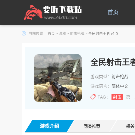
首页
当前位置：
首页
>
游戏
>
射击枪战
>
全民射击王者 v1.0
全民射击王
游戏类型：
射击枪战
游戏语言：
简体中文
TAG：
射击
第一
游戏介绍
同类推荐
相关