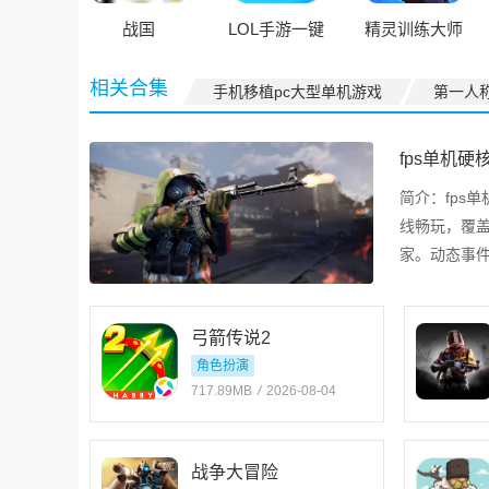
战国
LOL手游一键
精灵训练大师
高帧
相关合集
手机移植pc大型单机游戏
第一人
fps单机硬
简介：
fps
线畅玩，覆
家。动态事
持断网续玩
弓箭传说2
角色扮演
717.89MB
/
2026-08-04
战争大冒险