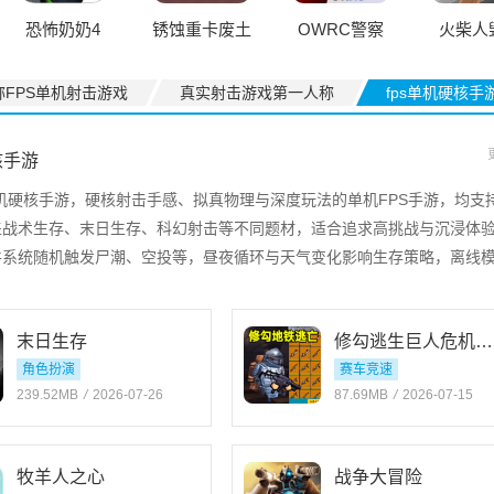
恐怖奶奶4
锈蚀重卡废土
OWRC警察
火柴人
快递
追逐模拟器游
称FPS单机射击游戏
真实射击游戏第一人称
fps单机硬核手
戏
核手游
单机硬核手游，硬核射击手感、拟真物理与深度玩法的单机FPS手游，均支
盖战术生存、末日生存、科幻射击等不同题材，适合追求高挑战与沉浸体
件系统随机触发尸潮、空投等，昼夜循环与天气变化影响生存策略，离线
，成就与涂装解锁机制延长耐玩度。策略深度强，画面与音效接近主机级
末日生存
修勾逃生巨人危机免广告版
角色扮演
赛车竞速
239.52MB
/
2026-07-26
87.69MB
/
2026-07-15
牧羊人之心
战争大冒险