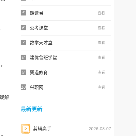
5
朗读君
查看
6
公考课堂
查看
筛
7
数学天才盒
查看
8
建优鲁班学堂
查看
料，
9
翼遥教育
查看
10
兴职网
查看
缓解
最新更新
剪辑高手
2026-08-07