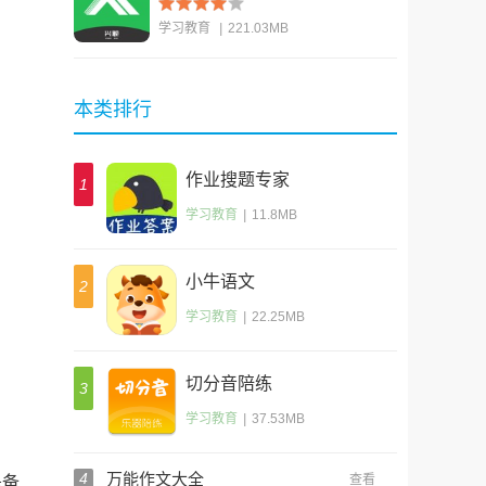
学习教育
|
221.03MB
查看
本类排行
作业搜题专家
1
学习教育
|
11.8MB
小牛语文
2
学习教育
|
22.25MB
切分音陪练
3
学习教育
|
37.53MB
4
万能作文大全
查看
是备