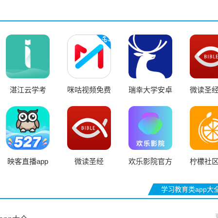
湛江云学考
咪咕视频免费
瑞幸大学安卓
微读圣
app官网版
版
版
约和
映客直播app
微读圣经
欢乐影院官方
柠檬社
版
版
学习教育类app大