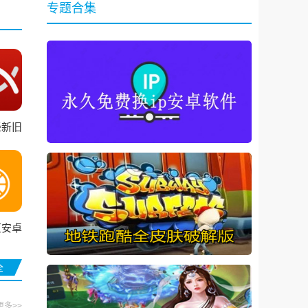
专题合集
经新旧
合本
区安卓
全
更多>>