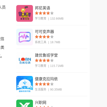
人员
邦尼英语
学习教育
|
132.66MB
可可变声器
查看
威信
系统工具
|
18.7MB
术类
建优鲁班学堂
式。
查看
学习教育
|
115.71MB
健康克拉玛依
查看
生活服务
|
90.35MB
兴职网
查看