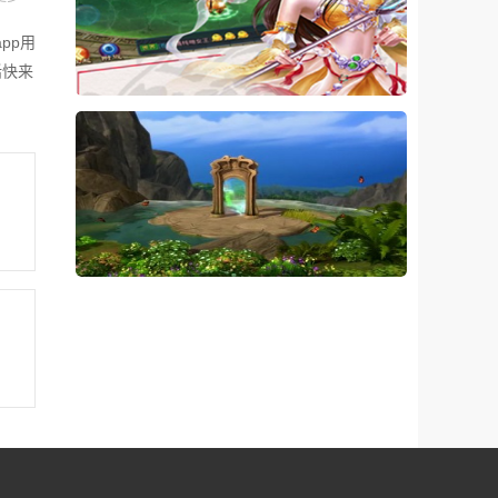
pp用
话快来