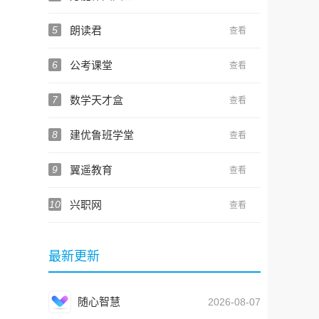
5
朗读君
查看
6
公考课堂
查看
7
数学天才盒
查看
8
建优鲁班学堂
查看
9
翼遥教育
查看
10
兴职网
查看
最新更新
随心智慧
2026-08-07