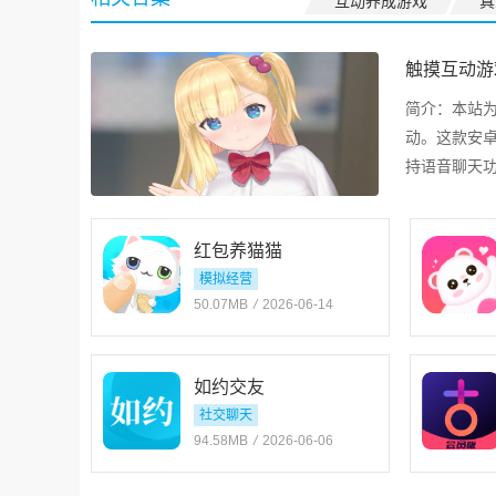
互动养成游戏
真
触摸互动游
简介：
本站
动。这款安
持语音聊天
红包养猫猫
模拟经营
50.07MB
/
2026-06-14
如约交友
社交聊天
94.58MB
/
2026-06-06