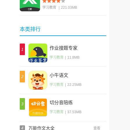
学习教育
|
221.03MB
查看
本类排行
作业搜题专家
1
学习教育
|
11.8MB
小牛语文
2
学习教育
|
22.25MB
切分音陪练
3
学习教育
|
37.53MB
4
万能作文大全
查看