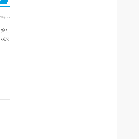
集
更多>>
捏脸互
游戏支