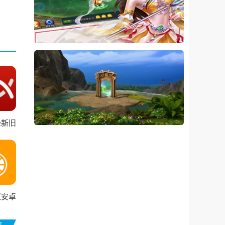
经新旧
合本
区安卓