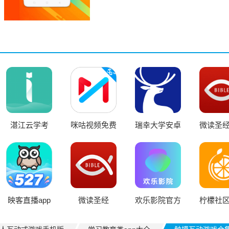
湛江云学考
咪咕视频免费
瑞幸大学安卓
微读圣
app官网版
版
版
约和
映客直播app
微读圣经
欢乐影院官方
柠檬社
版
版