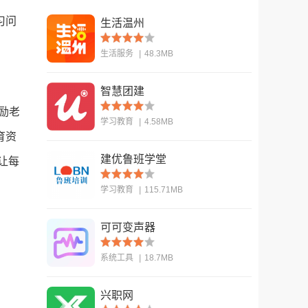
习问
生活温州
生活服务
|
48.3MB
智慧团建
查看
励老
学习教育
|
4.58MB
育资
建优鲁班学堂
让每
查看
学习教育
|
115.71MB
可可变声器
查看
系统工具
|
18.7MB
兴职网
查看