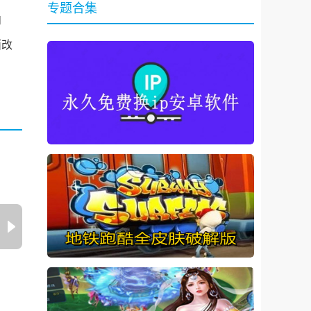
专题合集
内
面改