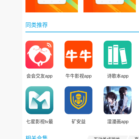
同类推荐
会会交友app
牛牛影视app
诗歌本app
官方版
免费版
七星影视tv最
矿安益
湿漫画app
新版
相关合集