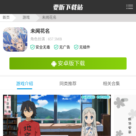
首页
游戏
未闻花名
未闻花名
角色扮演
|
657.5MB
安全无毒
无广告
无插件
安卓版下载
游戏介绍
同类推荐
相关合集