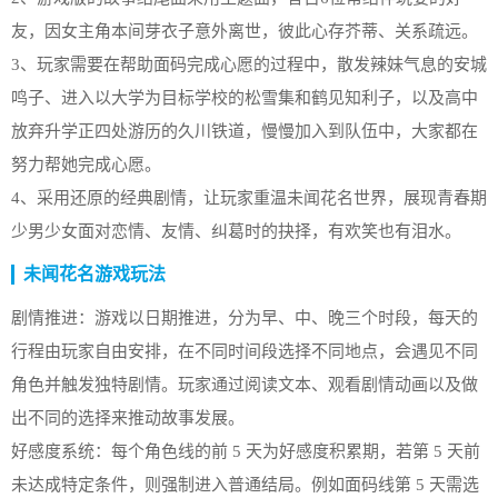
友，因女主角本间芽衣子意外离世，彼此心存芥蒂、关系疏远。
3、玩家需要在帮助面码完成心愿的过程中，散发辣妹气息的安城
鸣子、进入以大学为目标学校的松雪集和鹤见知利子，以及高中
放弃升学正四处游历的久川铁道，慢慢加入到队伍中，大家都在
努力帮她完成心愿。
4、采用还原的经典剧情，让玩家重温未闻花名世界，展现青春期
少男少女面对恋情、友情、纠葛时的抉择，有欢笑也有泪水。
未闻花名游戏玩法
剧情推进：游戏以日期推进，分为早、中、晚三个时段，每天的
行程由玩家自由安排，在不同时间段选择不同地点，会遇见不同
角色并触发独特剧情。玩家通过阅读文本、观看剧情动画以及做
出不同的选择来推动故事发展。
好感度系统：每个角色线的前 5 天为好感度积累期，若第 5 天前
未达成特定条件，则强制进入普通结局。例如面码线第 5 天需选