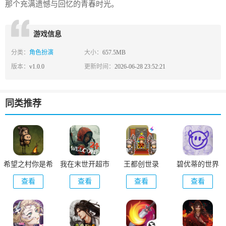
那个充满遗憾与回忆的青春时光。
游戏信息
分类：
角色扮演
大小：
657.5MB
版本：
v1.0.0
更新时间：
2026-06-28 23:52:21
同类推荐
希望之村你是希
我在末世开超市
王都创世录
碧优蒂的世界
望
新秩序
查看
查看
查看
查看