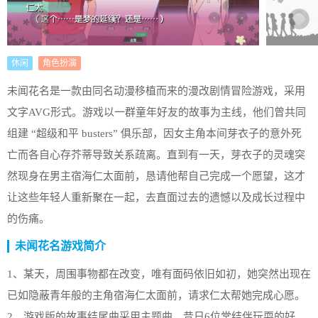
休闲
角色扮演
未闻花名是一款由同名动漫移植而来的漫改剧情冒险游戏，采用
文字AVG形式。游戏以一群童年好友的故事为主线，他们曾共同
组建 “超级和平 busters” 俱乐部，因女主角本间芽衣子的意外死
亡而各自心存芥蒂导致关系疏离。直到有一天，芽衣子的灵魂突
然现身在男主宿海仁太面前，恳请他帮自己完成一个愿望，这才
让这些年轻人重新聚在一起，去直面过去的遗憾以及成长过程中
的伤痛。
未闻花名游戏简介
1、某天，周围事物都在改变，唯有面码依旧如初，她突然出现在
已如隐蔽青年般的主角宿海仁太面前，请求仁太帮她完成心愿。
2、游戏版的故事结尾曲采用主题曲，昔日6位常结伴玩耍的好