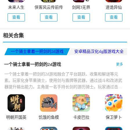
未来人生
侠客风云传前传
剑网3无界
道诡异仙
查看
查看
查看
查看
相关合集
一个骑士拿着一把剑的2d游戏
安卓精品汉化slg版游戏大全
打发时间的手机游戏
一个骑士拿着一把剑的2d游戏
更多
一个骑士拿着一把剑的2d游戏融合了平台跳跃、收集和解谜等元
素。玩家化身苹果骑士，使用剑与盾牌等武器，通过战斗和改进武
器提升输出能力。主角是一名手持长剑的游历骑士。玩家通过击败
怪物积累资源强化宝剑，使剑的长度不断延伸，最长可贯穿整屏场
景，配合精准的横版跳跃与斩击判定，带来高爽感的战斗体验。
明朝开国英
饥饿的鱼模
卡皮巴拉
保卫萝卜
烈
拟器
MALL