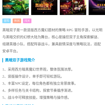
冒险
休闲
闯关
黑暗双子是一款竖版西方魔幻题材的策略 RPG 冒险手游，以光明
与黑暗交织的幻想大陆为舞台，核心是操控双子主角探索解谜、
组建英雄小队、搭配阵容战斗，兼具剧情深度与策略玩法，适配
安卓平台。
黑暗双子游戏简介
1、采用西方暗黑魔幻世界观，整体氛围浓厚。
2、竖版操作设计，单手即可轻松游玩。
3、丰富NPC设定，每位角色都有独立背景故事。
4、多样任务与关卡结构，探索节奏循序渐进。
5、战斗中可释放技能，增强策略与操作感。