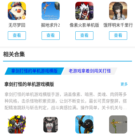
无尽梦回
掘地求升2
像素火影单机版
饿殍明末千里行
查看
查看
查看
查看
相关合集
拿剑打怪的单机游戏横版
老游戏拿着剑闯关打怪
一个骑士拿着一把剑的2d游戏
拿剑打怪的单机游戏横版
更多
拿剑打怪的单机游戏横版手游，涵盖像素、暗黑、类魂、肉鸽等多
种风格，击杀怪物积累资源，让剑不断变长，最长可贯穿整屏，搭
配精准跳跃与斩击判定，战斗爽感拉满。操作简单，关卡机关与怪
物设计巧妙，打击感扎实，技能切换流畅，掉落技能书与神器，支
持多人联机。