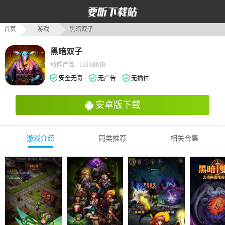
首页
游戏
黑暗双子
黑暗双子
动作冒险
|
116.68MB
安全无毒
无广告
无插件
安卓版下载
游戏介绍
同类推荐
相关合集