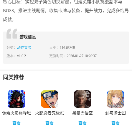
核心目标：操控双子角色切换解谜，组建英雄小队挑战副本与
BOSS，推进主线剧情，收集卡牌与装备，提升战力，完成多结局
成就。
游戏信息
分类：
动作冒险
大小：
116.68MB
版本：
v1.0.2
更新时间：
2026-01-27 10:20:37
同类推荐
像素火影巅峰斑
火影忍者究极忍
黑曼巴悟空
剑与骑士团
版本
者风暴
查看
查看
查看
查看