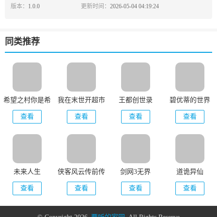
版本：
1.0.0
更新时间：
2026-05-04 04:19:24
同类推荐
希望之村你是希
我在末世开超市
王都创世录
碧优蒂的世界
望
新秩序
查看
查看
查看
查看
未来人生
侠客风云传前传
剑网3无界
道诡异仙
查看
查看
查看
查看