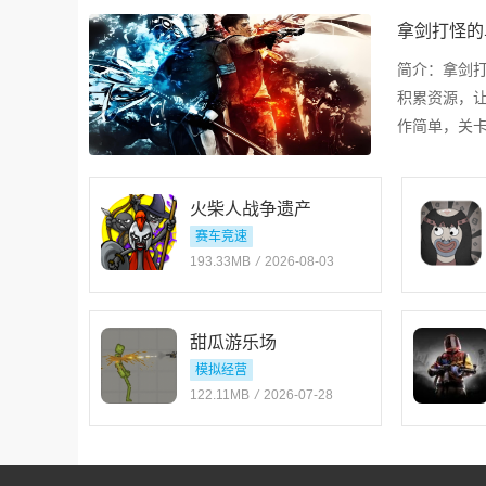
拿剑打怪的
简介：
拿剑
积累资源，
作简单，关
多人联机。
火柴人战争遗产
赛车竞速
193.33MB
/
2026-08-03
甜瓜游乐场
模拟经营
122.11MB
/
2026-07-28