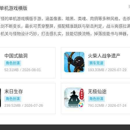
单机游戏横版
打怪的单机游戏横版手游，涵盖像素、暗黑、类魂、肉鸽等多种风格，击
让剑不断变长，最长可贯穿整屏，搭配精准跳跃与斩击判定，战斗爽感拉
卡机关与怪物设计巧妙，打击感扎实，技能切换流畅，掉落技能书与神器
中国式脑洞
火柴人战争遗产
角色扮演
赛车竞速
52.31MB
/
2026-08-01
193.33MB
/
2026-07-29
末日生存
无极仙途
角色扮演
角色扮演
239.52MB
/
2026-07-26
791.02MB
/
2026-07-24