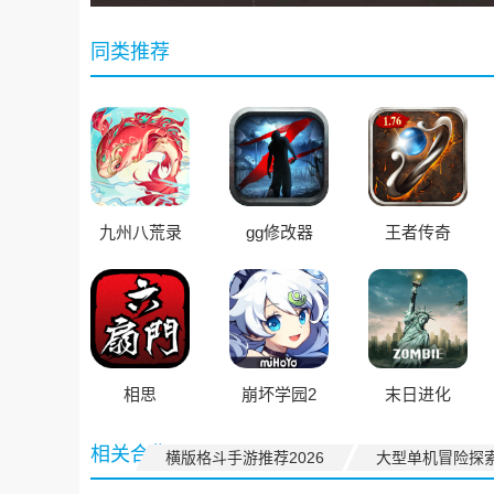
同类推荐
九州八荒录
gg修改器
王者传奇
相思
崩坏学园2
末日进化
相关合集
横版格斗手游推荐2026
大型单机冒险探