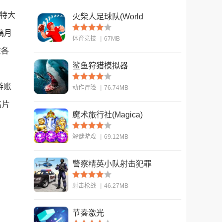
瓦特大
火柴人足球队(World
Cup - Stickman
璃月
体育竞技
|
67MB
Soccer)
在各
鲨鱼狩猎模拟器
查看
游账
动作冒险
|
76.74MB
名片
魔术旅行社(Magica)
查看
解谜游戏
|
69.12MB
警察精英小队射击犯罪
查看
(US Police Fps
射击枪战
|
46.27MB
Shooter)
节奏激光
查看