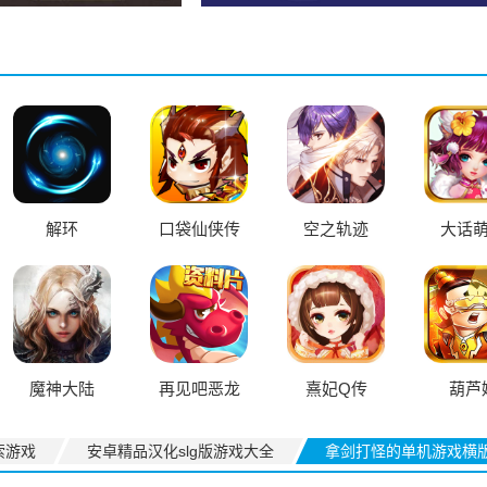
解环
口袋仙侠传
空之轨迹
大话
魔神大陆
再见吧恶龙
熹妃Q传
葫芦
索游戏
安卓精品汉化slg版游戏大全
拿剑打怪的单机游戏横