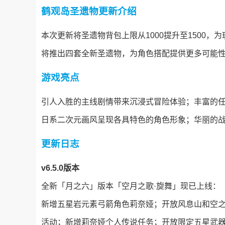
鹤观岛圣遗物更新介绍
本次更新将圣遗物背包上限从1000提升至1500，
将推出四套全新圣遗物，为角色搭配提供更多可能
游戏亮点
引人入胜的主线剧情带来沉浸式冒险体验；丰富的
日系二次元画风呈现各具特色的角色形象；华丽的战
更新日志
v6.5.0版本
全新「月之六」版本「空月之歌·旋舞」现已上线：
新增五星岩元素弓箭角色莉奈娅；开放风息山和空
活动；新增莉奈娅个人传说任务；开放限定五星武器