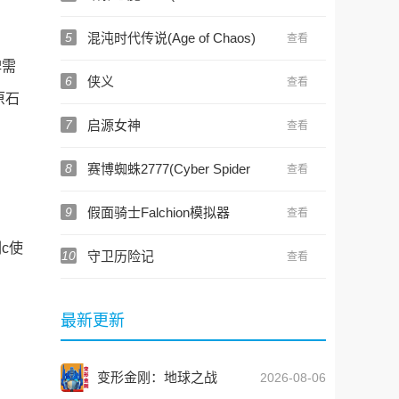
RPG)
5
混沌时代传说(Age of Chaos)
查看
碑需
6
侠义
查看
原石
7
启源女神
查看
8
赛博蜘蛛2777(Cyber Spider
查看
2777)
9
假面骑士Falchion模拟器
查看
(Zero two Driver)
c使
10
守卫历险记
查看
最新更新
变形金刚：地球之战
2026-08-06