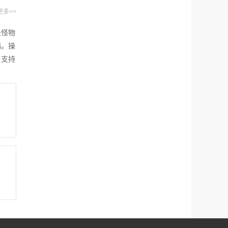
更多>>
杀怪物
满。操
，支持