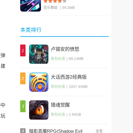
音乐舞蹈
|
69.3MB
查看
本类排行
卢锡安的愤怒
1
在弹
(Lucians Wrath)
角色扮演
|
89.14MB
，建
大话西游2经典版
2
(大话2口袋版)
角色扮演
|
1007.44MB
猎魂觉醒
野中
3
角色扮演
|
1.94GB
位玩
4
暗影恶魔RPG(Shadow Evil
查看