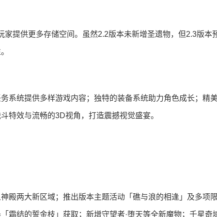
为玩家提供更多存储空间。虽然2.2版本未新增圣遗物，但2.3版本
性。
任务系统提供多样游戏内容；独特的装备系统助力角色成长；精
斗特效与流畅的3D视角，打造震撼视觉盛宴。
之神殿两大新区域；推出版本主题活动「礁与浪的相逢」及多项
「霜结的誓金枝」获取；新增守望者·堕天等全新魔物；千星奇