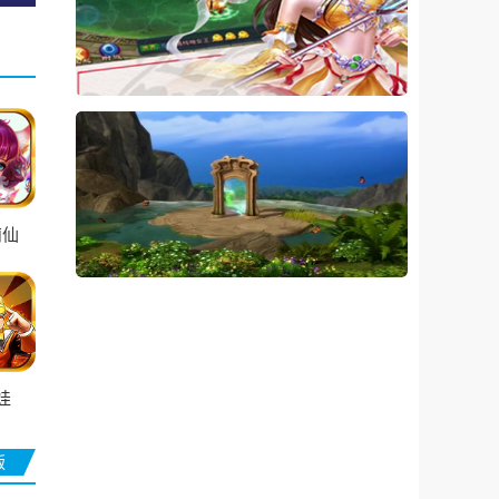
萌仙
娃
版