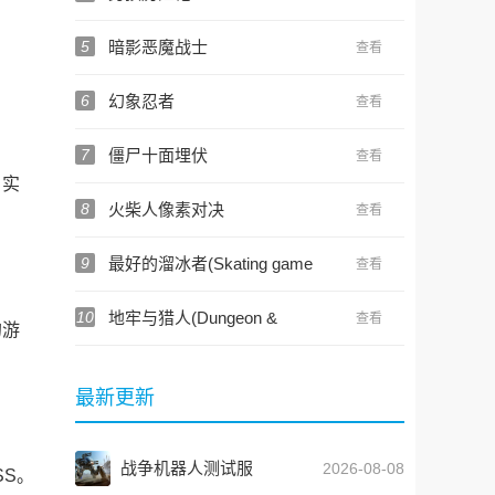
5
暗影恶魔战士
查看
6
幻象忍者
查看
7
僵尸十面埋伏
查看
，实
8
火柴人像素对决
查看
9
最好的溜冰者(Skating game
查看
Dennis and Gnasher)
10
地牢与猎人(Dungeon &
查看
的游
Hunter)
最新更新
战争机器人测试服
2026-08-08
S。