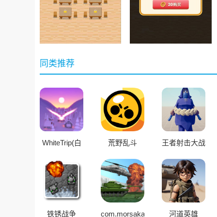
同类推荐
WhiteTrip(白
荒野乱斗
王者射击大战
色之旅)
模拟
铁锈战争
com.morsakabi.totaldestruction.andr
河道英雄