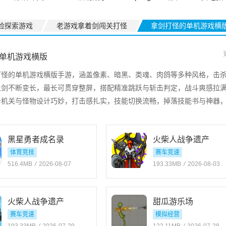
助手
险探索游戏
老游戏拿着剑闯关打怪
拿剑打怪的单机游戏横
单机游戏横版
打怪的单机游戏横版手游，涵盖像素、暗黑、类魂、肉鸽等多种风格，击
让剑不断变长，最长可贯穿整屏，搭配精准跳跃与斩击判定，战斗爽感拉
卡机关与怪物设计巧妙，打击感扎实，技能切换流畅，掉落技能书与神器
黑星勇者成名录
火柴人战争遗产
体育竞技
赛车竞速
516.4MB
/
2026-08-07
193.33MB
/
2026-08-03
火柴人战争遗产
甜瓜游乐场
赛车竞速
模拟经营