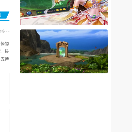
版
更多>>
杀怪物
满。操
，支持