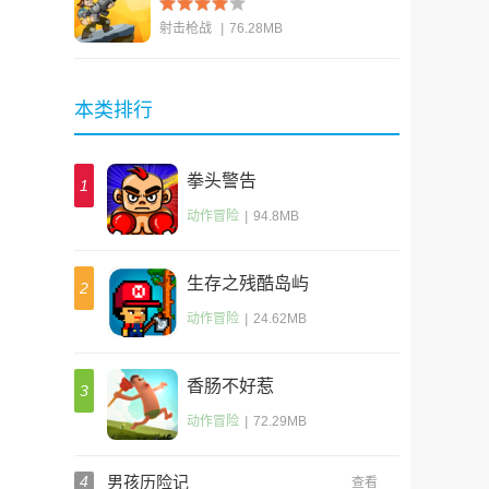
Hero)
射击枪战
|
76.28MB
查看
本类排行
拳头警告
1
动作冒险
|
94.8MB
生存之残酷岛屿
2
动作冒险
|
24.62MB
香肠不好惹
3
动作冒险
|
72.29MB
4
男孩历险记
查看