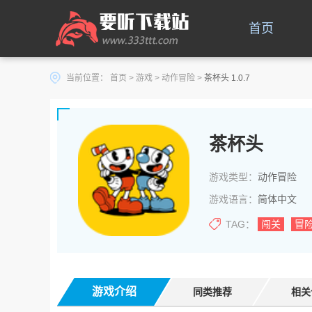
首页
当前位置：
首页
>
游戏
>
动作冒险
>
茶杯头 1.0.7
茶杯头
游戏类型：
动作冒险
游戏语言：
简体中文
TAG：
闯关
冒
游戏介绍
同类推荐
相关