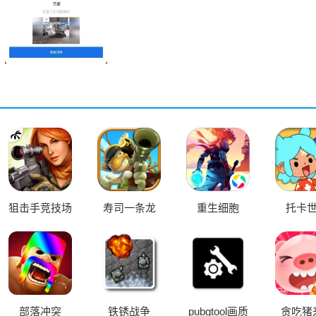
狙击手竞技场
寿司一条龙
重生细胞
托卡
oid
部落冲突
铁锈战争
pubgtool画质
贪吃猪