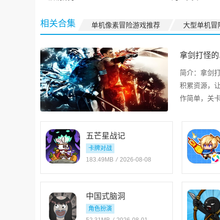
安装器
相关合集
单机像素冒险游戏推荐
大型单机冒
拿剑打怪的
简介：
拿剑
积累资源，
作简单，关
多人联机。
五芒星战记
卡牌对战
183.49MB
/
2026-08-08
中国式脑洞
角色扮演