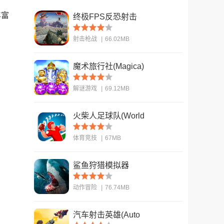
丰富
终极FPS反恐射击
(ULTIMATE FPS
射击枪战
|
66.02MB
Counter Terrorist S)
魔术旅行社(Magica)
查看
解谜游戏
|
69.12MB
火柴人足球队(World
查看
Cup - Stickman
体育竞技
|
67MB
Soccer)
鲨鱼狩猎模拟器
查看
动作冒险
|
76.74MB
汽车射击英雄(Auto
查看