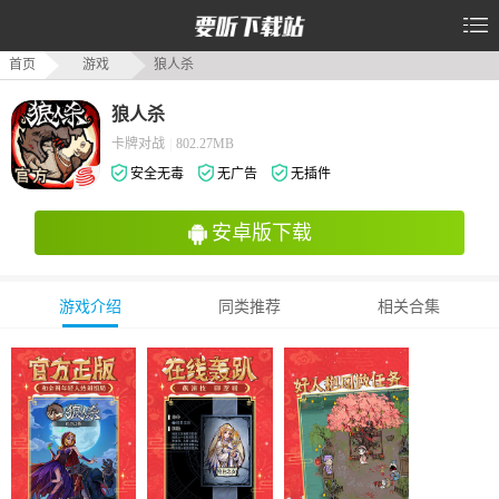
首页
游戏
狼人杀
狼人杀
卡牌对战
|
802.27MB
安全无毒
无广告
无插件
安卓版下载
游戏介绍
同类推荐
相关合集