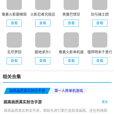
像素火影巅峰斑
火影忍者究极忍
黑曼巴悟空
剑与骑士团
版本
者风暴
查看
查看
查看
查看
无尽梦回
掘地求升2
像素火影单机版
饿殍明末千里行
查看
查看
查看
查看
相关合集
超高画质真实射击手游
第一人称单机游戏
超高画质真实射击手游
更多
超高画质真实射击手游，借助先进引擎打造高清画面，还在枪械细