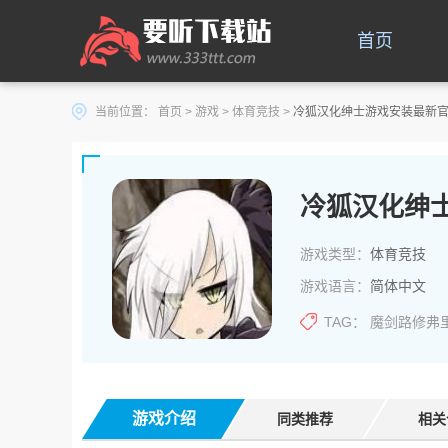
首页
当前位置：
首页
>
游戏
>
体育竞技
>
冷狐汉化绅士游戏安装最新官网版
冷狐汉化绅
游戏类型：
体育竞技
游戏语言：
简体中文
TAG：
魔剑路修弗
游戏介绍
同类推荐
相关