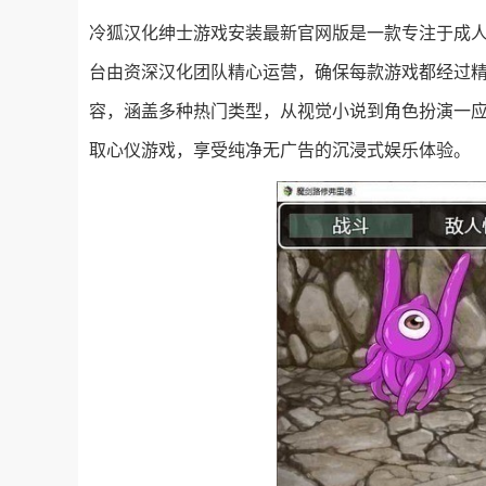
冷狐汉化绅士游戏安装最新官网版是一款专注于成
台由资深汉化团队精心运营，确保每款游戏都经过
容，涵盖多种热门类型，从视觉小说到角色扮演一
取心仪游戏，享受纯净无广告的沉浸式娱乐体验。