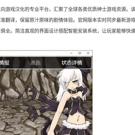
人向游戏汉化的专业平台，汇聚了全球各类优质绅士游戏资源。
精准翻译，保留原汁原味的剧情体验。官网版本实时同步最新游
应俱全。简洁直观的界面设计搭配智能安装系统，让玩家能够快