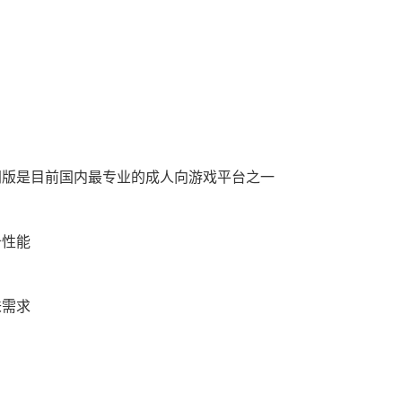
网版是目前国内最专业的成人向游戏平台之一
备性能
味需求