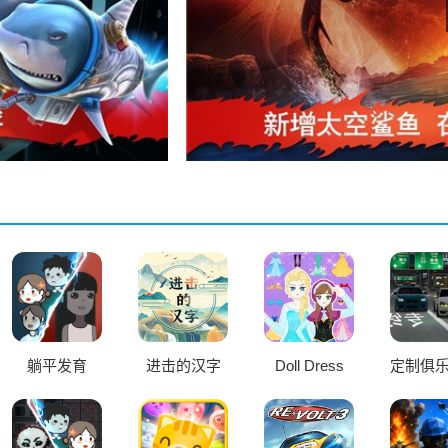
躺平发育
进击的汉字
Doll Dress
定制俱
Up: Sweet
限金
Girl