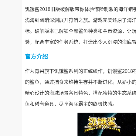
饥饿鲨2018旧版破解版带你体验惊险刺激的海洋
浅海到幽暗深渊展开狩猎之旅。游戏完美还原了海
标。破解版本已解锁全部鲨鱼种类和金币资源，让
验，配合丰富的任务系统，打造出令人沉浸的海底
官方介绍
作为育碧旗下饥饿鲨系列的正统续作，饥饿鲨201
的鲨鱼，通过捕食来维持生存并不断进化。从娇小
精心设计的海域场景各具特色，搭配独特的生态系
鱼和稀有道具，尽享海底霸主的终极快感。