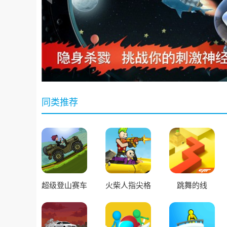
同类推荐
超级登山赛车
火柴人指尖格
跳舞的线
英雄
斗