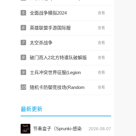
5
全面战争模拟2024
查看
6
英雄联盟手游国际服
查看
7
太空杀战争
查看
8
破门而入2北方特遣队破解版
查看
9
士兵冲突世界征服(Legion
查看
Clash)
10
随机卡防御竞技场(Random
查看
Card Defense)
最新更新
节奏盒子（Sprunki-感染
2026-08-07