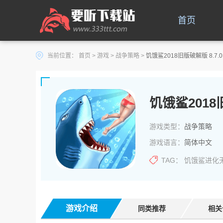
首页
当前位置：
首页
>
游戏
>
战争策略
>
饥饿鲨2018旧版破解版 8.7.0
饥饿鲨201
游戏类型：
战争策略
游戏语言：
简体中文
TAG：
饥饿鲨进化
游戏介绍
同类推荐
相关