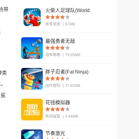
热带
火柴人足球队(World
Cup - Stickman
目
体育竞技
|
67MB
Soccer)
体
最强勇者无敌
查看
战争策略
|
79.65MB
胖子忍者(Fat Ninja)
种类
查看
型。
动作冒险
|
37.82MB
级鲨
花钱模拟器
查看
休闲益智
|
3.44MB
节奏激光
查看