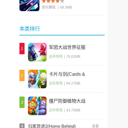
音乐舞蹈
|
69.3MB
查看
本类排行
军团大战世界征服
1
战争策略
|
76.81MB
卡片与剑(Cards &
2
Swords)
战争策略
|
94.27MB
僵尸防御植物大战
3
(Zombie Defense)
战争策略
|
43.73MB
4
归家异途2(Home Behind)
查看