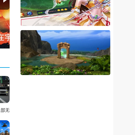
乐部无
币