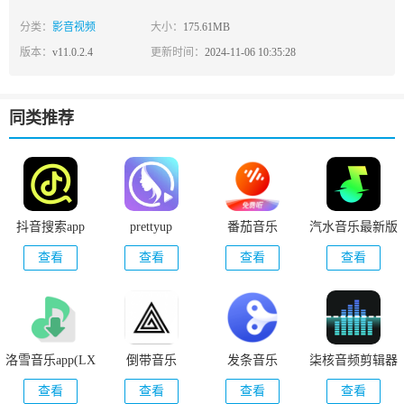
分类：
影音视频
大小：
175.61MB
版本：
v11.0.2.4
更新时间：
2024-11-06 10:35:28
同类推荐
抖音搜索app
prettyup
番茄音乐
汽水音乐最新版
查看
查看
查看
查看
洛雪音乐app(LX
倒带音乐
发条音乐
柒核音频剪辑器
Music)
查看
查看
查看
查看