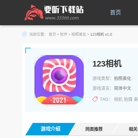
首页
当前位置：
首页
>
软件
>
拍照美化
>
123相机 v1.0
123相机
游戏类型：
拍照美化
游戏语言：
简体中文
TAG：
相机
拍摄
美
游戏介绍
同类推荐
相关