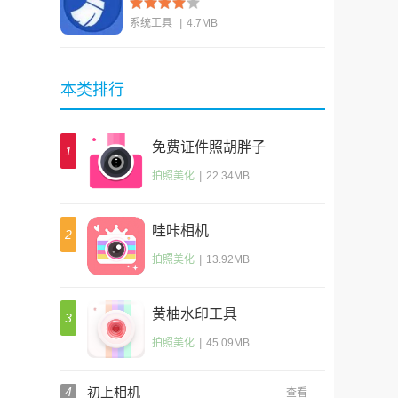
系统工具
|
4.7MB
查看
本类排行
免费证件照胡胖子
1
拍照美化
|
22.34MB
哇咔相机
2
拍照美化
|
13.92MB
黄柚水印工具
3
拍照美化
|
45.09MB
4
初上相机
查看