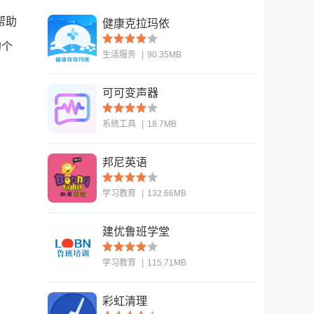
帮助
健康克拉玛依
的个
生活服务
|
90.35MB
可可变声器
查看
系统工具
|
18.7MB
邦尼英语
查看
学习教育
|
132.66MB
建优鲁班学堂
查看
学习教育
|
115.71MB
彩虹清理
查看