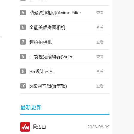
5
动漫滤镜相机(Anime Filter
查看
Effect)
6
全能美颜拼图相机
查看
作
7
趣拍拍相机
查看
8
口袋视频编辑器(Video
查看
Editor)
9
PS设计达人
查看
10
pr影视剪辑(pr剪辑)
查看
最新更新
景迈山
2026-08-09