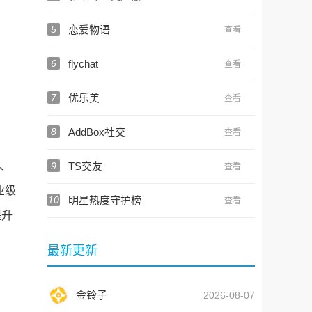
5
恋爱物语
查看
6
flychat
查看
7
优乐美
查看
8
AddBox社交
查看
s、
9
TS交友
查看
业级
10
明星热度守护榜
查看
提升
最新更新
金铃子
2026-08-07