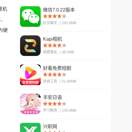
算机
微信7.0.22版本
度、
社交聊天
|
263.8MB
为硬
Kapi相机
查看
拍照美化
|
98.3MB
好看免费短剧
查看
系统工具
|
51.68MB
羊驼日语
查看
学习教育
|
145.8MB
兴职网
查看