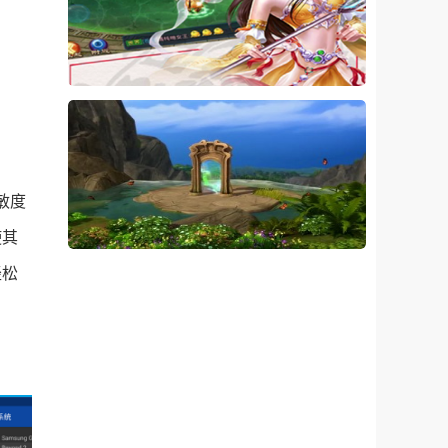
敏度
使其
轻松