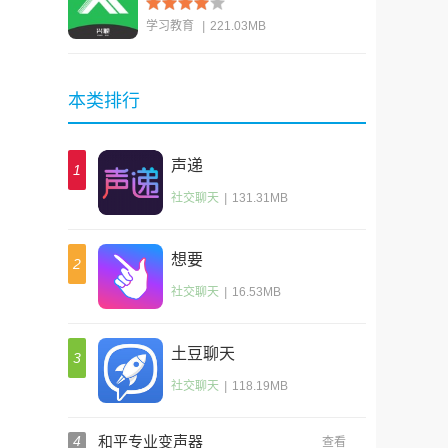
学习教育
|
221.03MB
查看
本类排行
声递
1
社交聊天
|
131.31MB
想要
2
社交聊天
|
16.53MB
土豆聊天
3
社交聊天
|
118.19MB
4
和平专业变声器
查看