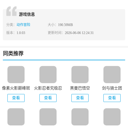
游戏信息
分类：
动作冒险
大小：
190.59MB
版本：
1.0.03
更新时间：
2026-06-06 12:24:31
同类推荐
像素火影巅峰斑
火影忍者究极忍
黑曼巴悟空
剑与骑士团
版本
者风暴
查看
查看
查看
查看