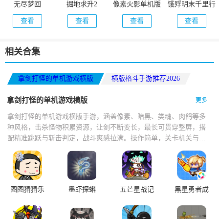
无尽梦回
掘地求升2
像素火影单机版
饿殍明末千里行
查看
查看
查看
查看
相关合集
拿剑打怪的单机游戏横版
横版格斗手游推荐2026
男生爱玩的游戏大全
拿剑打怪的单机游戏横版
更多
拿剑打怪的单机游戏横版手游，涵盖像素、暗黑、类魂、肉鸽等多
种风格，击杀怪物积累资源，让剑不断变长，最长可贯穿整屏，搭
配精准跳跃与斩击判定，战斗爽感拉满。操作简单，关卡机关与怪
物设计巧妙，打击感扎实，技能切换流畅，掉落技能书与神器，支
持多人联机。
图图猜猜乐
墨虾探蝌
五芒星战记
黑星勇者成
名录