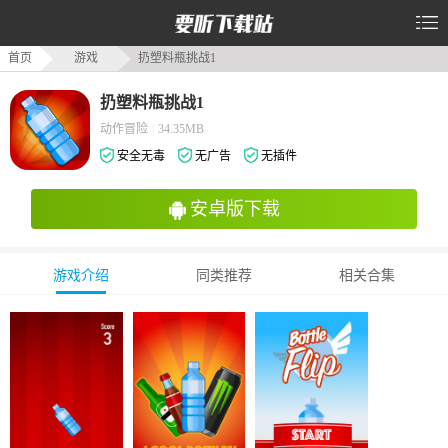
首页
游戏
扔塑料瓶挑战1
扔塑料瓶挑战1
动作冒险
|
34.35MB
安全无毒
无广告
无插件
安卓版下载
游戏介绍
同类推荐
相关合集