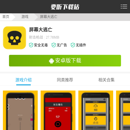
首页
游戏
屏幕大逃亡
屏幕大逃亡
射击枪战
|
27.78MB
安全无毒
无广告
无插件
安卓版下载
游戏介绍
同类推荐
相关合集