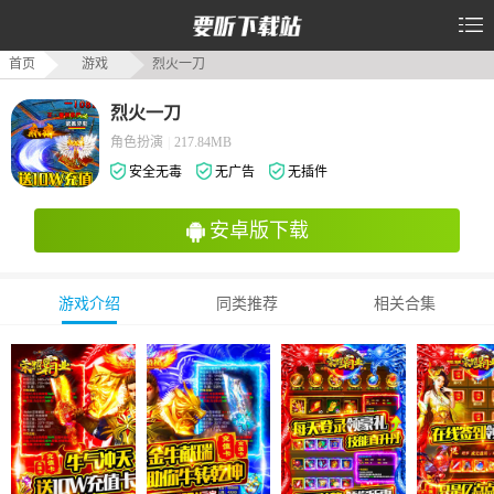
首页
游戏
烈火一刀
烈火一刀
角色扮演
|
217.84MB
安全无毒
无广告
无插件
安卓版下载
游戏介绍
同类推荐
相关合集