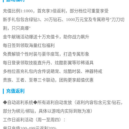
充值比例1:1000，首充享3倍返利，部分档位可重复享受
新手礼包包含绿钻3、20万钻石、1000万元宝及专属称号"刀刀切
割，只只高爆"
金牛献瑞活动爆送十万充值卡，助你战力飙升
每日签到领取海量红包福利
免费解锁个性时装与豪华座驾，打造专属形象
每日登录领取技能直升丹、炫酷影翼等珍稀道具
多档位首充礼包内含传说萌宠、炫酷时装、神器特戒
贵族、王者、至尊三卡联动，团购更享超值优惠
充值返利
◆自动返利系统◆所有返利自动发放（返利内容包含元宝/钻石，
部分为绑元/绑钻，具体以游戏内实际到账为准）
工作日返利活动（周一至周四）：
单日充值100-499元返利20%