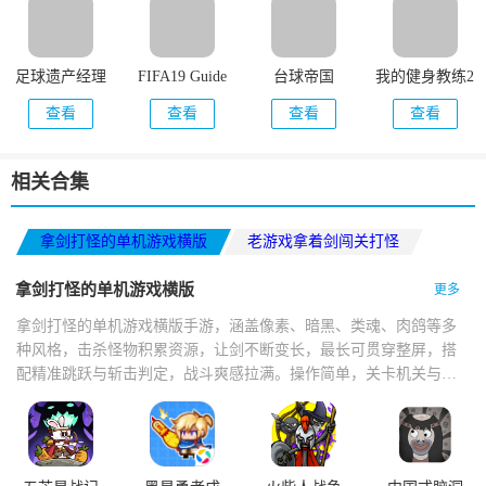
足球遗产经理
FIFA19 Guide
台球帝国
我的健身教练2
22(FLM22)
查看
查看
查看
查看
相关合集
拿剑打怪的单机游戏横版
老游戏拿着剑闯关打怪
大型单机冒险探索游戏
拿剑打怪的单机游戏横版
更多
拿剑打怪的单机游戏横版手游，涵盖像素、暗黑、类魂、肉鸽等多
种风格，击杀怪物积累资源，让剑不断变长，最长可贯穿整屏，搭
配精准跳跃与斩击判定，战斗爽感拉满。操作简单，关卡机关与怪
物设计巧妙，打击感扎实，技能切换流畅，掉落技能书与神器，支
持多人联机。