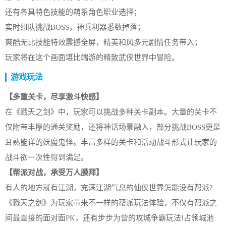
还有各具特色技能的萌系角色职业选择；
实时组队挑战BOSS，神兵利器悉数掉落；
爽酷无比技能特效震撼全屏，精美和风多元剧情任务带入；
玩家将在这个画面堪比端游的精致武侠世界中冒险。
游戏玩法
【多重关卡，尽享激斗快感】
在《戮天之剑》中，玩家可以挑战多种关卡副本。大量的关卡不
仅附带丰厚的通关奖励，还将神话场景融入，部分挑战BOSS更是
耳熟能详的妖魔鬼怪。丰富多样的关卡和活动战斗形式让玩家的
战斗欲一次性得到满足。
【帮派对战，承受万人膜拜】
有人的地方就有江湖，充满江湖气息的仙侠世界怎能没有帮派?
《戮天之剑》为玩家带来不一样的帮派玩法体验，不仅有帮派之
间最直接的面对面PK，还有步步为营的攻城争霸玩法!占领城池