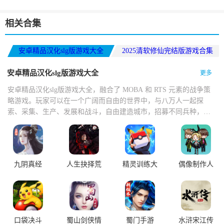
相关合集
安卓精品汉化slg版游戏大全
2025清软修仙完结版游戏合集
角色扮演类手机游戏
安卓精品汉化slg版游戏大全
更多
安卓精品汉化slg版游戏大全，融合了 MOBA 和 RTS 元素的战争策
略游戏。玩家可以在一个广阔而自由的世界中，与八万人一起探
索、采集、生产、发展和战斗，自由建造城市，招募不同兵种，与
其他玩家联盟或对抗，争夺世界霸主之位。玩家需要在辐射废墟中
拾荒重建城邦，用锈铁拼凑房屋，靠变异植物净化水源等，每个决
策都可能影响势力关系和游戏剧情发展。
九阴真经
人生抉择荒
精灵训练大
偶像制作人
3D
芜拾荒
师
口袋决斗
蜀山剑侠情
蜀门手游
水浒宋江传