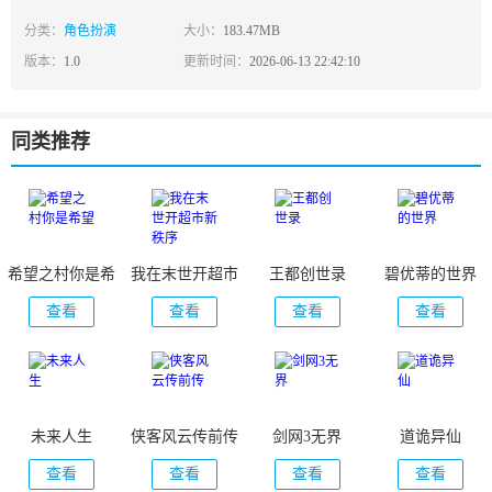
分类：
角色扮演
大小：
183.47MB
版本：
1.0
更新时间：
2026-06-13 22:42:10
同类推荐
希望之村你是希
我在末世开超市
王都创世录
碧优蒂的世界
望
新秩序
查看
查看
查看
查看
未来人生
侠客风云传前传
剑网3无界
道诡异仙
查看
查看
查看
查看