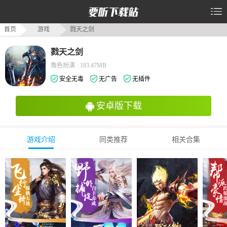
首页
游戏
戮天之剑
戮天之剑
角色扮演
|
183.47MB
安全无毒
无广告
无插件
安卓版下载
游戏介绍
同类推荐
相关合集