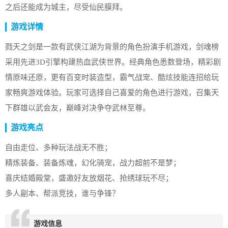
之后还能成为城主，尽受仙民膜拜。
游戏详情
戮天之剑是一款有武侠江湖为背景的角色扮演手机游戏，剑魂榜
采用先进3D引擎构建热血武侠世界。经典角色悉数登场，精彩剧
情原味还原，更有百变时装造型，霸气战宠、酷炫技能连招给玩
家畅爽游戏体验。玩家可选择自己喜爱的角色进行游戏，召集天
下群雄以武会友，巅峰对决争夺武林至尊。
游戏亮点
自由走位、多种玩法战无不胜；
精炼装备、装备炼魂，幻化骑宠，战力超前不是梦；
喜庆结婚殿堂，盛邀好友放烟花、抢绣球玩不尽；
多人副本、帮派竞技，谁与争锋？
游戏信息