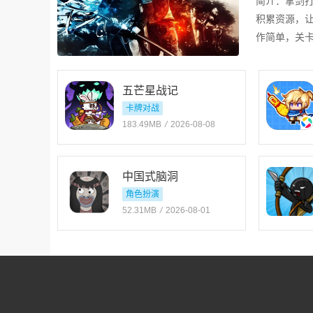
简介：
拿剑
积累资源，
作简单，关
多人联机。
五芒星战记
卡牌对战
183.49MB
/
2026-08-08
中国式脑洞
角色扮演
52.31MB
/
2026-08-01