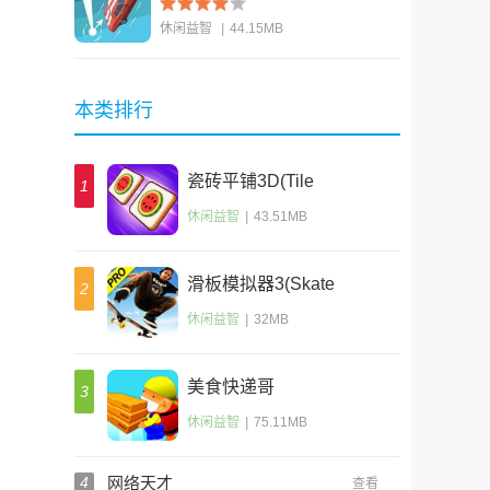
休闲益智
|
44.15MB
查看
本类排行
瓷砖平铺3D(Tile
1
Pair 3D)
休闲益智
|
43.51MB
滑板模拟器3(Skate
2
Party 3)
休闲益智
|
32MB
美食快递哥
3
休闲益智
|
75.11MB
4
网络天才
查看