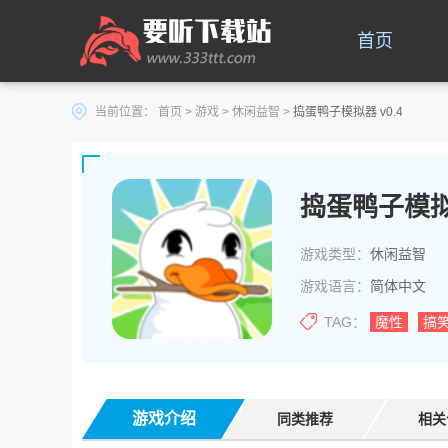
首页
当前位置：
首页
>
游戏
>
休闲益智
>
捣蛋鸭子模拟器 v0.4
捣蛋鸭子模
游戏类型：
休闲益智
游戏语言：
简体中文
TAG：
魔性
搞
游戏介绍
同类推荐
相关