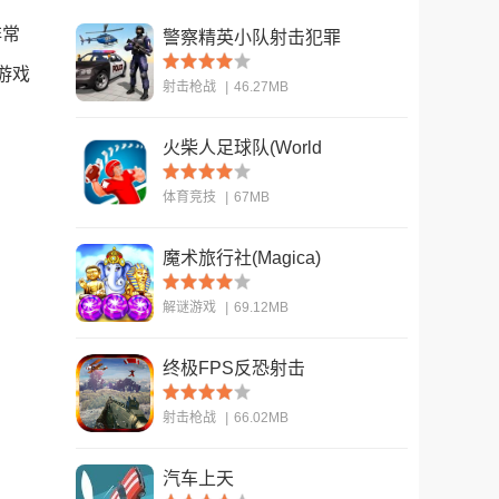
非常
警察精英小队射击犯罪
(US Police Fps
游戏
射击枪战
|
46.27MB
Shooter)
火柴人足球队(World
查看
Cup - Stickman
体育竞技
|
67MB
Soccer)
魔术旅行社(Magica)
查看
解谜游戏
|
69.12MB
终极FPS反恐射击
查看
(ULTIMATE FPS
射击枪战
|
66.02MB
Counter Terrorist S)
汽车上天
查看