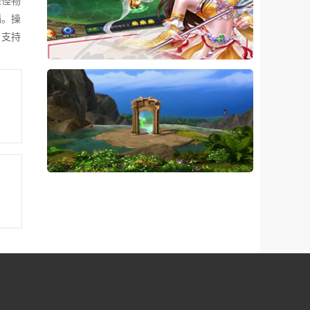
杀怪物
满。操
，支持