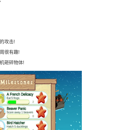
的攻击!
周很有趣!
机砸碎物体!