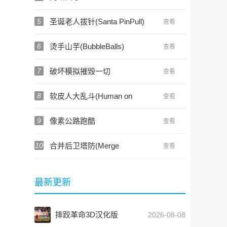
5
圣诞老人拔针(Santa PinPull)
查看
6
烫手山芋(BubbleBalls)
查看
7
破坏模拟摧毁一切
查看
8
软皮人大乱斗(Human on
查看
Flat Floor - Fall Gang)
9
像素公路跑酷
查看
10
合并后卫塔防(Merge
查看
Defender)
最新更新
摔跤革命3D汉化版
2026-08-08