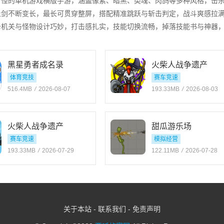
打怪的单机游戏横版手游，涵盖像素、暗黑、类魂、肉鸽等多种风格，击
让剑不断变长，最长可贯穿整屏，搭配精准跳跃与斩击判定，战斗爽感拉
卡机关与怪物设计巧妙，打击感扎实，技能切换流畅，掉落技能书与神器
黑星勇者成名录
火柴人战争遗产
体育竞技
赛车竞速
516.4MB
/
2026-08-07
193.33MB
/
2026-08-03
火柴人战争遗产
甜瓜游乐场
赛车竞速
模拟经营
193.33MB
/
2026-07-29
122.11MB
/
2026-07-28
关于本站
-
联系我们
-
免责声明