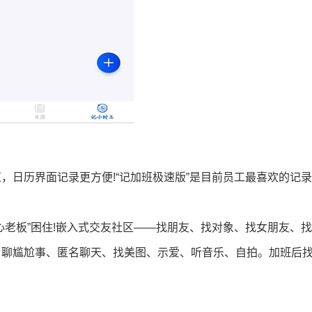
，日历界面记录更方便!“记加班极速版”是目前员工最喜欢的记
心老板”困住!嵌入式交友社区——找朋友、找对象、找女朋友、
、聊尴尬事、匿名聊天、找美图、示爱、听音乐、自拍。加班后