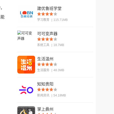
的，
建优鲁班学堂
还能
学习教育
|
115.71MB
可可变声器
查看
系统工具
|
18.7MB
生活温州
查看
生活服务
|
48.3MB
知知贵阳
查看
新闻资讯
|
54.18MB
掌上彝州
查看