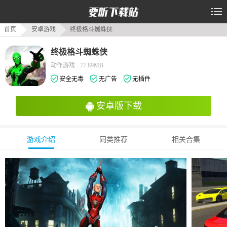
首页
安卓游戏
终极格斗蜘蛛侠
终极格斗蜘蛛侠
动作游戏
|
77.89MB
安全无毒
无广告
无插件
安卓版下载
游戏介绍
同类推荐
相关合集