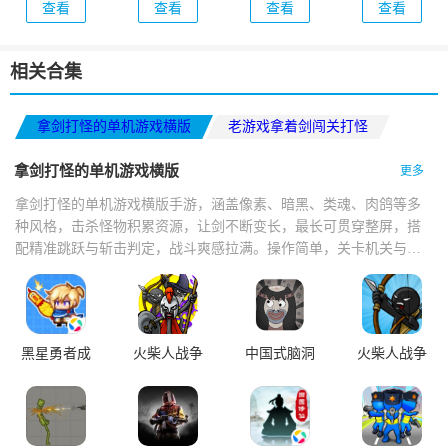
查看
查看
查看
查看
adventure)
相关合集
拿剑打怪的单机游戏横版
老游戏拿着剑闯关打怪
横版格斗手游推荐2026
拿剑打怪的单机游戏横版
更多
拿剑打怪的单机游戏横版手游，涵盖像素、暗黑、类魂、肉鸽等多
种风格，击杀怪物积累资源，让剑不断变长，最长可贯穿整屏，搭
配精准跳跃与斩击判定，战斗爽感拉满。操作简单，关卡机关与怪
物设计巧妙，打击感扎实，技能切换流畅，掉落技能书与神器，支
持多人联机。
黑星勇者成
火柴人战争
中国式脑洞
火柴人战争
名录
遗产
遗产