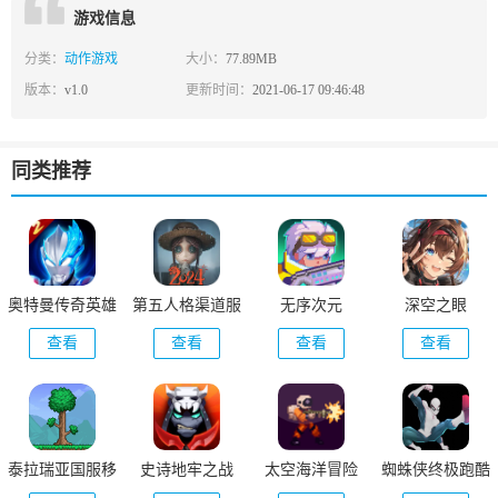
游戏信息
分类：
动作游戏
大小：
77.89MB
版本：
v1.0
更新时间：
2021-06-17 09:46:48
同类推荐
奥特曼传奇英雄
第五人格渠道服
无序次元
深空之眼
2官方正版
查看
查看
查看
查看
泰拉瑞亚国服移
史诗地牢之战
太空海洋冒险
蜘蛛侠终极跑酷
动版(Terraria)
(RogueIdle)
(Space marin