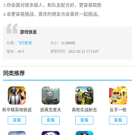
3.你会面对很多敌人，和队友配合好，更容易取胜
4.会更容易挑战，喜欢的朋友也会喜欢一起挑战。
游戏信息
分类：
飞行射击
大小：
31.68MB
版本：
v0.3
更新时间：
2021-01-21 17:13:07
同类推荐
和平精英地铁逃
逃离克里夫
真枪实战射击
反手一枪
生
(Real Gun
查看
查看
查看
查看
Combat)