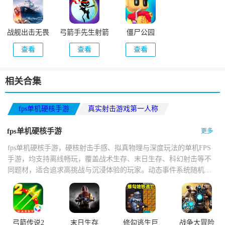
战舰出击无畏
弓箭手先生射箭
僵尸公园
(戰艦出擊無畏)
(Mr.Archery)
查看
查看
查看
相关合集
fps单机硬核手游
真实射击游戏第一人称
第一人称FPS单机射击游戏
fps单机硬核手游
更多
fps单机硬核手游，硬核射击手感、拟真物理与深度玩法的单机FPS
手游，均支持离线畅玩，覆盖战术生存、末日生存、科幻射击等不
同题材，适合追求高挑战与沉浸体验的玩家。动态事件系统随机触
发尸潮、空投等，昼夜循环与天气变化影响生存策略，离线模式支
持断网续玩，成就与涂装解锁机制延长耐玩度。策略深度强，画面
与音效接近主机级表现。
弓箭传说2
末日生存
修勾逃生巨
战争大冒险