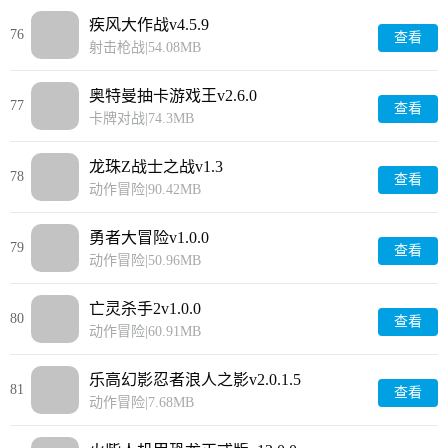
疾风大作战v4.5.9
76
查看
射击枪战
|
54.08MB
奥特曼抽卡游戏王v2.6.0
77
查看
卡牌对战
|
74.3MB
龙珠Z战士之战v1.3
78
查看
动作冒险
|
90.42MB
勇者大冒险v1.0.0
79
查看
动作冒险
|
50.96MB
亡灵杀手2v1.0.0
80
查看
动作冒险
|
60.91MB
乐高幻影忍者浪人之影v2.0.1.5
81
查看
动作冒险
|
7.68MB