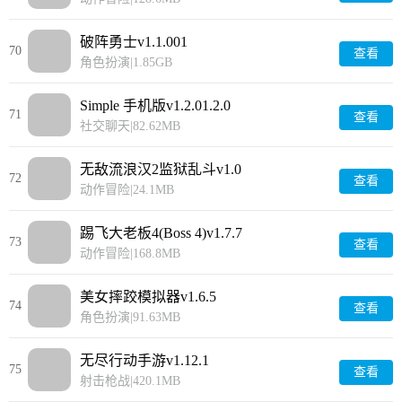
破阵勇士v1.1.001
70
查看
角色扮演
|
1.85GB
Simple 手机版v1.2.01.2.0
71
查看
社交聊天
|
82.62MB
无敌流浪汉2监狱乱斗v1.0
72
查看
动作冒险
|
24.1MB
踢飞大老板4(Boss 4)v1.7.7
73
查看
动作冒险
|
168.8MB
美女摔跤模拟器v1.6.5
74
查看
角色扮演
|
91.63MB
无尽行动手游v1.12.1
75
查看
射击枪战
|
420.1MB