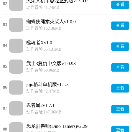
火柴人机甲恐龙正式版v13.0.0
82
查看
动作冒险
|
41.74MB
蜘蛛侠绳索火柴人v1.0.0
83
查看
动作冒险
|
162.36MB
噬魂者Xv1.0
84
查看
动作冒险
|
354.31MB
武士3复仇中文版v1.0.98
85
查看
动作冒险
|
89.06MB
jojo格斗单机版v1.1.3
86
查看
动作冒险
|
42.47MB
忍者岚2v1.7.1
87
查看
动作冒险
|
147.36MB
恐龙驯兽师(Dino Tamers)v2.29
88
查看