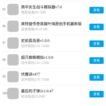
高中女生战斗模拟器v7.0
95
查看
角色扮演
|
88.7MB
奥特曼传奇英雄叶烸原创手机最新版
96
查看
9.6.0
战争策略
|
48.01MB
史前孤岛录v1.0.0
97
查看
动作冒险
|
116.74MB
超凡蜘蛛模拟v1.0.0
98
查看
动作冒险
|
145.52MB
伏魔诀v477
99
查看
动作冒险
|
270.73MB
最后的子弹2v1.0.47
100
查看
射击枪战
|
202MB