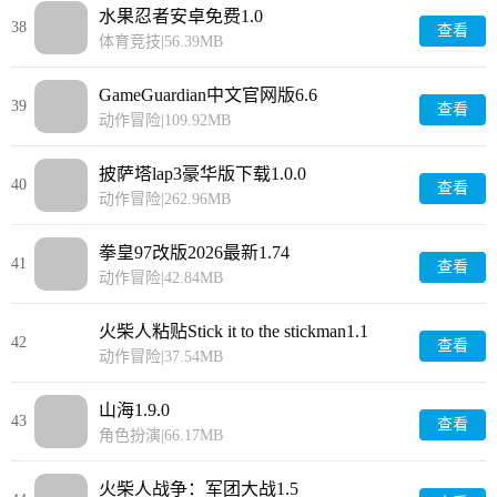
水果忍者安卓免费1.0
38
查看
体育竞技
|
56.39MB
GameGuardian中文官网版6.6
39
查看
动作冒险
|
109.92MB
披萨塔lap3豪华版下载1.0.0
40
查看
动作冒险
|
262.96MB
拳皇97改版2026最新1.74
41
查看
动作冒险
|
42.84MB
火柴人粘贴Stick it to the stickman1.1
42
查看
动作冒险
|
37.54MB
山海1.9.0
43
查看
角色扮演
|
66.17MB
火柴人战争：军团大战1.5