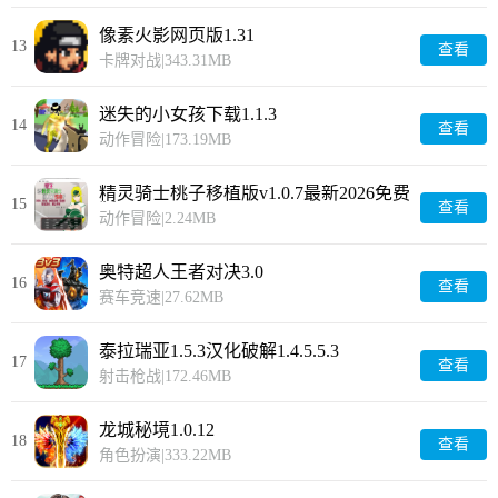
像素火影网页版1.31
13
查看
卡牌对战
|
343.31MB
迷失的小女孩下载1.1.3
14
查看
动作冒险
|
173.19MB
精灵骑士桃子移植版v1.0.7最新2026免费
15
查看
版1.0
动作冒险
|
2.24MB
奥特超人王者对决3.0
16
查看
赛车竞速
|
27.62MB
泰拉瑞亚1.5.3汉化破解1.4.5.5.3
17
查看
射击枪战
|
172.46MB
龙城秘境1.0.12
18
查看
角色扮演
|
333.22MB