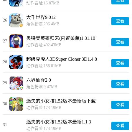
查看
动作冒险
|
16.87MB
大千世界9.012
26
查看
角色扮演
|
296.4MB
奥特曼英雄归来(内置菜单)1.31.10
27
查看
动作冒险
|
402.43MB
超级克隆人3DSuper Cloner 3D1.4.8
28
查看
动作冒险
|
156.81MB
六界仙尊2.0
29
查看
角色扮演
|
9.47MB
迷失的小女孩1.52版本最新版下载
30
查看
20251.1.3
动作冒险
|
173.19MB
迷失的小女孩1.52版本最新1.1.3
31
查看
动作冒险
|
173.19MB