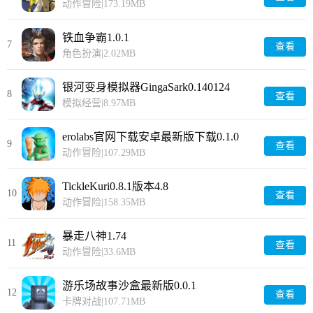
动作冒险
|
173.19MB
铁血争霸1.0.1
7
查看
角色扮演
|
2.02MB
银河变身模拟器GingaSark0.140124
8
查看
模拟经营
|
8.97MB
erolabs官网下载安卓最新版下载0.1.0
9
查看
动作冒险
|
107.29MB
TickleKuri0.8.1版本4.8
10
查看
动作冒险
|
158.35MB
暴走八神1.74
11
查看
动作冒险
|
33.6MB
游乐场故事沙盒最新版0.0.1
12
查看
卡牌对战
|
107.71MB