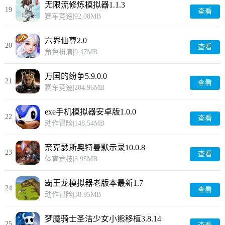
无限流修炼模拟器1.1.3
19
查看
赛车竞速
|
92.08MB
六界仙尊2.0
20
查看
角色扮演
|
9.47MB
万国的纷争5.9.0.0
21
查看
赛车竞速
|
204.96MB
exe手机模拟器安卓版1.0.0
22
查看
动作冒险
|
148.54MB
奈克瑟斯奥特曼默示录10.0.8
23
查看
体育竞技
|
3.95MB
霸王龙模拟器老版本最新1.7
24
查看
动作冒险
|
38.95MB
梦魇骑士圣洁少女小熊移植3.8.14
25