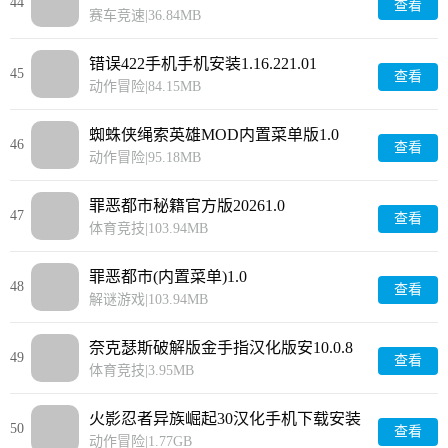
44
查看
赛车竞速
|
36.84MB
错误422手机手机安装1.16.221.01
45
查看
动作冒险
|
84.15MB
蜘蛛侠绳索英雄MOD内置菜单版1.0
46
查看
动作冒险
|
95.18MB
罪恶都市秘籍官方版20261.0
47
查看
体育竞技
|
103.94MB
罪恶都市(内置菜单)1.0
48
查看
解谜游戏
|
103.94MB
奈克瑟斯破解版金手指汉化版安10.0.8
49
查看
体育竞技
|
3.95MB
火影忍者异族崛起30汉化手机下载安装
50
查看
1.74.65.6
动作冒险
|
1.77GB