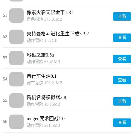
像素火影无限金币1.31
51
查看
角色扮演
|
343.31MB
奥特曼格斗进化重生下载3.3.2
52
查看
动作冒险
|
1.27GB
地狱之旅0.5a
53
查看
动作冒险
|
65.41MB
自行车生活0.1
54
查看
赛车竞速
|
103.21MB
街机名将模拟器2.8
55
查看
动作冒险
|
10.16MB
mugen咒术回战1.0
56
查看
动作冒险
|
221.5MB