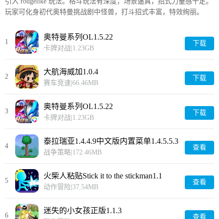
引入 rougelike 玩法。格斗玩法有深度，场景逼真，招式力量感十足。
玩家可化身初代奥特曼挑战剧中怪兽，打斗招式丰富，特效绚丽。
奥特曼系列OL1.5.22
1
下载
卡牌对战
|
1.23GB
大航海威加1.0.4
2
下载
赛车竞速
|
66.46MB
奥特曼系列OL1.5.22
3
下载
卡牌对战
|
1.23GB
泰拉瑞亚1.4.4.9中文版内置菜单1.4.5.5.3
4
查看
战争策略
|
172.46MB
火柴人粘贴Stick it to the stickman1.1
5
查看
动作冒险
|
37.54MB
迷失的小女孩正版1.1.3
6
查看