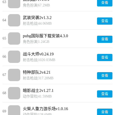
63
查看
角色扮演
|
67.2MB
武装突袭2v1.3.2
64
查看
射击枪战
|
44.06MB
pubg国际服下载安装4.3.0
65
查看
角色扮演
|
1.24GB
战斗大师v0.24.19
66
查看
射击枪战
|
1020.03MB
特种部队2v4.21
67
查看
射击枪战
|
317.28MB
暗影战士2v1.27.1
68
查看
动作冒险
|
41.59MB
火柴人重力游乐场v1.0.16
69
查看
动作冒险
|
128.6MB