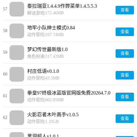
泰拉瑞亚1.4.4.9作弊菜单1.4.5.5.3
57
查看
解谜游戏
|
172.46MB
地牢小队绅士模式0.84
58
查看
动作冒险
|
107.74MB
梦幻传世最新版1.0
59
查看
角色扮演
|
317.42MB
村庄低语v0.1.0
60
查看
动作冒险
|
43.5MB
拳皇97终极冰蓝版官网版免费20264.7.0
61
查看
动作冒险
|
602.85MB
火影忍者木叶高手v1.0.5
62
查看
动作冒险
|
1.25GB
黑洞超人v1.0.1