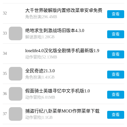
大千世界破解版内置修改菜单安卓免费
32
查看
版9.012
角色扮演
|
296.4MB
绝地求生刺激战场旧版本4.3.0
33
查看
解谜游戏
|
1.28GB
loselife4.0汉化版全剧情手机最新版1.9
34
查看
动作冒险
|
52.13MB
全民奇迹21.3.0
35
查看
角色扮演
|
1.41GB
假面骑士英雄寻忆中文手机版1.0
36
查看
动作冒险
|
6.01MB
捕盗行纪八卦菜单MOD作弊菜单下载
37
查看
2025手机版1.1.1
动作冒险
|
1.1GB