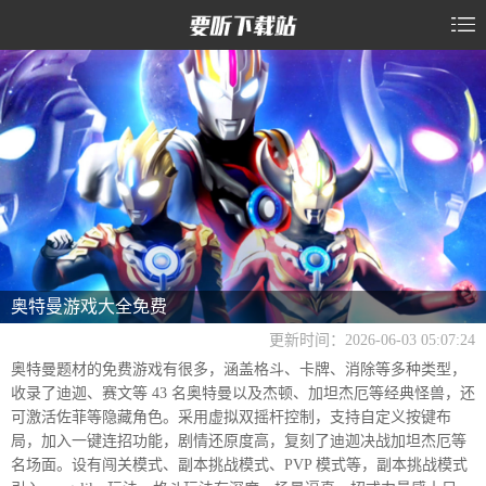
奥特曼游戏大全免费
更新时间：2026-06-03 05:07:24
奥特曼题材的免费游戏有很多，涵盖格斗、卡牌、消除等多种类型，
收录了迪迦、赛文等 43 名奥特曼以及杰顿、加坦杰厄等经典怪兽，还
可激活佐菲等隐藏角色。采用虚拟双摇杆控制，支持自定义按键布
局，加入一键连招功能，剧情还原度高，复刻了迪迦决战加坦杰厄等
名场面。设有闯关模式、副本挑战模式、PVP 模式等，副本挑战模式