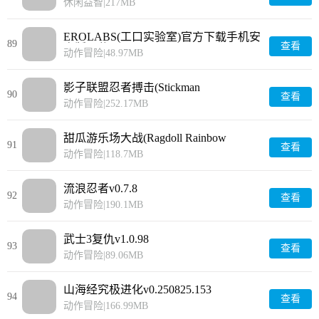
休闲益智
|
217MB
EROLABS(工口实验室)官方下载手机安
89
查看
卓版下载0.0.1906111435
动作冒险
|
48.97MB
影子联盟忍者搏击(Stickman
90
查看
Master)v1.9.6
动作冒险
|
252.17MB
甜瓜游乐场大战(Ragdoll Rainbow
91
查看
Playground)v1.0.2
动作冒险
|
118.7MB
流浪忍者v0.7.8
92
查看
动作冒险
|
190.1MB
武士3复仇v1.0.98
93
查看
动作冒险
|
89.06MB
山海经究极进化v0.250825.153
94
查看
动作冒险
|
166.99MB