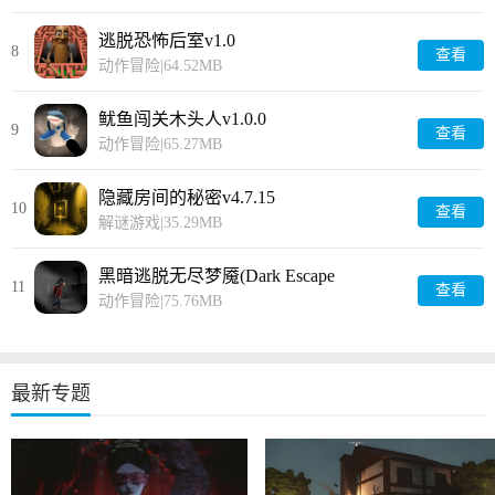
逃脱恐怖后室v1.0
8
查看
动作冒险
|
64.52MB
鱿鱼闯关木头人v1.0.0
9
查看
动作冒险
|
65.27MB
隐藏房间的秘密v4.7.15
10
查看
解谜游戏
|
35.29MB
黑暗逃脱无尽梦魇(Dark Escape
11
查看
Nightmares)v1.0
动作冒险
|
75.76MB
最新专题