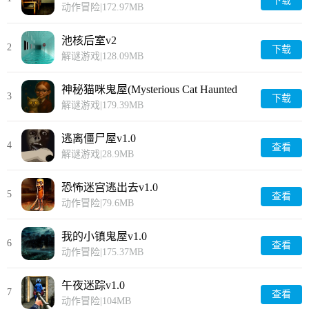
下载
动作冒险
|
172.97MB
池核后室v2
2
下载
解谜游戏
|
128.09MB
神秘猫咪鬼屋(Mysterious Cat Haunted
3
下载
House)v0.2
解谜游戏
|
179.39MB
逃离僵尸屋v1.0
4
查看
解谜游戏
|
28.9MB
恐怖迷宫逃出去v1.0
5
查看
动作冒险
|
79.6MB
我的小镇鬼屋v1.0
6
查看
动作冒险
|
175.37MB
午夜迷踪v1.0
7
查看
动作冒险
|
104MB