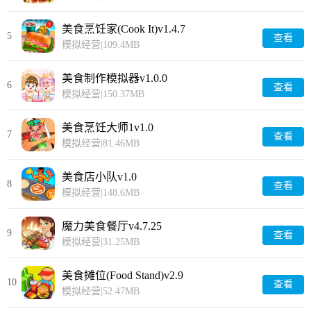
美食烹饪家(Cook It)v1.4.7
5
查看
模拟经营
|
109.4MB
美食制作模拟器v1.0.0
6
查看
模拟经营
|
150.37MB
美食烹饪大师1v1.0
7
查看
模拟经营
|
81.46MB
美食店小队v1.0
8
查看
模拟经营
|
148.6MB
魔力美食餐厅v4.7.25
9
查看
模拟经营
|
31.25MB
美食摊位(Food Stand)v2.9
10
查看
模拟经营
|
52.47MB