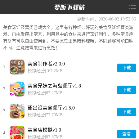
美食烹饪经营类游戏大全
更新时间：2026-06-02 18:52:06
美食烹饪经营类游戏大全，这里有各种经典好玩的美食烹饪经营类游
戏，自由发挥出厨艺，利用其中的食材来进行烹饪制作，多种厨具应
有尽有可以自由使用到，不要烹饪出黑暗料理哦，不同顾客可能口味
不同，注意按需来进行烹饪！
美食制作者v2.0.0
1
下载
模拟经营
|
167.2MB
美食兄妹之海岛餐厅v1.8
2
下载
模拟经营
|
82.27MB
熊出没美食餐厅v1.5.0
3
下载
模拟经营
|
72.79MB
美食店模拟v1.0
4
查看
模拟经营
|
83.87MB