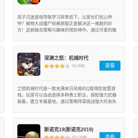
孩子沉迷游戏导致学习效率低下，让家长们忧心忡
忡？植物大战僵尸经典原版正是解决这一难题的妙
方！这款融合策略与趣味的塔防神作，通过可爱的植
物军团对抗搞怪僵尸的创意玩法，让孩子在守护花园
的过程中自然提升逻辑思考能力，彻底告别无意义的
手游沉迷，实现真正的寓教于乐。
深渊之怒：机械时代
查看
33.4MB
(1.4.1)
之怒机械时代是一款充满末日风格的Q版塔防放置游
戏。玩家可以自由选择多种勇士职业，搭配强力武器
装备，建立专属基地，通过策略阵容挑战强大的丧失
BOSS。
斯诺克19(斯诺克2019)
查看
20.13MB