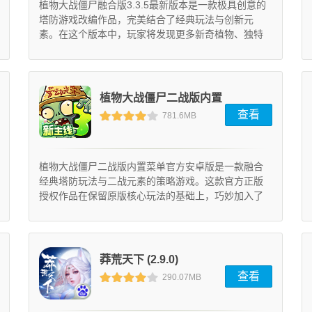
植物大战僵尸融合版3.3.5最新版本是一款极具创意的
塔防游戏改编作品，完美结合了经典玩法与创新元
素。在这个版本中，玩家将发现更多新奇植物、独特
僵尸和富有挑战性的关卡设计，让策略布局与趣味体
验达到全新高度。
植物大战僵尸二战版内置
查看
781.6MB
菜单官方安卓版 (10.0.0)
植物大战僵尸二战版内置菜单官方安卓版是一款融合
经典塔防玩法与二战元素的策略游戏。这款官方正版
授权作品在保留原版核心玩法的基础上，巧妙加入了
战争元素，为玩家带来耳目一新的战斗体验。通过指
挥各具特色的植物战士，玩家将在充满硝烟的战场上
抵御僵尸军团的进攻。
莽荒天下 (2.9.0)
查看
290.07MB