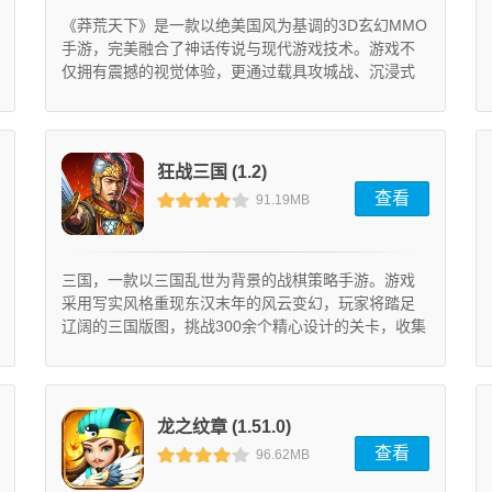
《莽荒天下》是一款以绝美国风为基调的3D玄幻MMO
手游，完美融合了神话传说与现代游戏技术。游戏不
仅拥有震撼的视觉体验，更通过载具攻城战、沉浸式
剧情和主机级战斗系统，为玩家打造了一个充满奇幻
色彩的大荒世界。五大职业各具特色，技能组合千变
万化，配合浮空、连击等ACT元素，带来极致战斗享
受。此外，创新的部族玩法和丰富PVP模式，让玩家在
狂战三国 (1.2)
合作与竞争中体验更多乐趣。
查看
91.19MB
三国，一款以三国乱世为背景的战棋策略手游。游戏
采用写实风格重现东汉末年的风云变幻，玩家将踏足
辽阔的三国版图，挑战300余个精心设计的关卡，收集
培养上百位传奇武将，打造专属军团，在乱世中书写
自己的传奇。
龙之纹章 (1.51.0)
查看
96.62MB