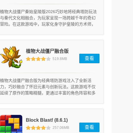
植物大战僵尸秦始皇陵版2026巧妙地将经典塔防玩法
与秦代文化相融合，为玩家呈现一场跨越千年的奇幻
冒险。在这款游戏中，玩家化身守护皇陵的方术师，
指挥具有东方神秘力量的植物军团，抵御复活的兵马
俑大军入侵。游戏在保留系列经典玩法的基础上，创
新性地融入了大量中国元素，从场景设计到角色设定
都充满浓郁的历史韵味。
植物大战僵尸融合版
查看
519.8MB
(3.5)
植物大战僵尸融合版为经典塔防游戏注入了全新活
力，巧妙融合了怀旧元素与创新玩法。这款游戏不仅
延续了原作的策略精髓，更通过丰富的角色阵容和多
样化的关卡设计，为玩家带来耳目一新的战斗体验。
无论你是系列老粉还是初次接触，都能在精心设计的
游戏世界中找到属于自己的乐趣。
Block Blast! (8.6.1)
查看
257.06MB