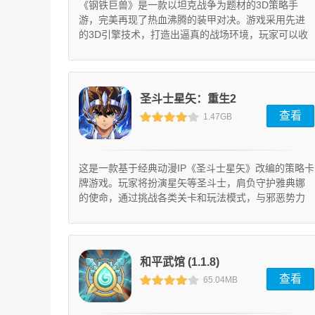
《钢铁巨兽》是一款以坦克战争为题材的3D策略手
游，完美再现了热血沸腾的装甲对决。游戏采用先进
的3D引擎技术，打造出逼真的战场环境，玩家可以收
集上百种经典坦克，通过改装升级打造专属装甲部
队，与全球玩家展开激烈对抗。
圣斗士星矢：重生2
查看
1.47GB
(2.0.0)
这是一款基于经典动漫IP《圣斗士星矢》改编的策略卡
牌游戏。玩家将扮演星矢等圣斗士，肩负守护雅典娜
的使命，通过挑战各类关卡和玩法模式，与邪恶势力
展开激烈对抗。在战斗中收集资源材料，不仅能强化
角色属性，还能解锁更多传奇圣斗士，组建专属战
队。深入了解各角色的技能特性，巧妙搭配阵容组
合，打造最强战斗团队。丰富多样的玩法模式任你选
和平武馆 (1.1.8)
择，配合战术指引完成任务目标，既能提升战斗效率
查看
65.04MB
又能获得极致乐趣。