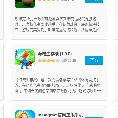
(57.51)
斯诺克19是一款深度还原真实斯诺克运动的竞技游
戏，玩家将化身职业选手，在绿茵球台上展现精湛技
艺。游戏完美复刻了斯诺克运动的精髓，从精准走位
到战术布局都极具挑战性，让玩家体验职业选手的竞
技快感。
海域生存战 (1.0.0)
查看
135.92MB
《海域生存战》是一款充满创意与策略的休闲竞技手
游。在这片色彩斑斓的战场上，玩家将化身"色彩指挥
官"，率领专属颜色军团展开激烈对抗。游戏巧妙融合
了战术布局与即时对战元素，通过虚拟摇杆操控角色
走位，点击喷射颜料来扩张领地。想要取得最终胜
利，需要合理规划行动路线，把握战场局势变化，在
竞技过程中逐步建立优势。
instagram官网正版手机