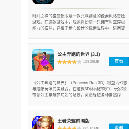
时间之神的猫最新版是一款充满创意的像素风格冒险
游戏。在这款游戏中，玩家将扮演一只拥有时空穿梭
能力的猫咪，穿梭于精心设计的像素世界中，运用智
慧与技巧完成各种趣味挑战。
公主奔跑的世界 (3.1)
查看
123.29MB
《公主奔跑的世界》（Princess Run 3D）将童话幻想
与跑酷玩法完美融合。在这款3D休闲游戏中，玩家将
带领公主穿越梦幻般的场景，灵活躲避各种自然障
碍，同时收集金币和特殊道具。随着关卡推进，挑战
难度会逐步升级，收集的金币可用于解锁精美服饰和
实用道具，让每次奔跑都充满新鲜感。
王者荣耀前瞻版
查看
665.61MB