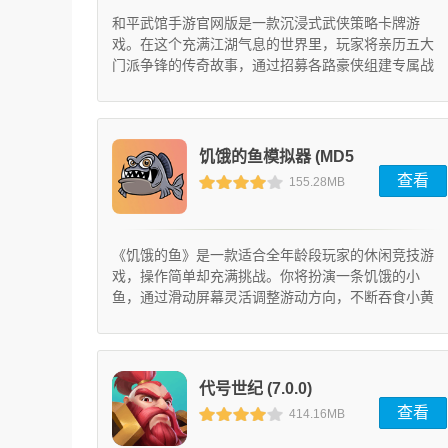
和平武馆手游官网版是一款沉浸式武侠策略卡牌游
戏。在这个充满江湖气息的世界里，玩家将亲历五大
门派争锋的传奇故事，通过招募各路豪侠组建专属战
队，体验策略对战的无穷乐趣。
饥饿的鱼模拟器 (MD5
查看
155.28MB
值：6)
《饥饿的鱼》是一款适合全年龄段玩家的休闲竞技游
戏，操作简单却充满挑战。你将扮演一条饥饿的小
鱼，通过滑动屏幕灵活调整游动方向，不断吞食小黄
鱼来填饱肚子。游戏采用清新明亮的画面风格，色彩
丰富而协调，搭配生动逼真的音效，带你沉浸于一个
鲜活灵动的海底世界。随着关卡推进，小黄鱼的移动
速度和位置将不断变化，考验你的反应力与策略思
代号世纪 (7.0.0)
维。此外，游戏还提供多样化的场景与角色选择，并
查看
414.16MB
支持与其他玩家互动对战，大幅提升趣味...