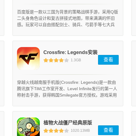
百度版是一款以三国为背景的策略战棋手游，采用Q版
二头身角色设计和复古拼接式地图，带来满满的怀旧
感。玩家可以自由搭配剑士、骑兵、弓箭手等七大兵
种，组建属于自己的最强军团，体验运筹帷幄的乐
趣。
Crossfire: Legends安装
查看
1.3GB
器 (1.0.13)
穿越火线越南服手机版(Crossfire: Legends)是一款由
腾讯旗下TiMi工作室开发、Level Infinite发行的第一人
称射击手游，获得韩国Smilegate官方授权。游戏采用
Unity引擎完美移植PC端核心玩法，将经典枪战体验浓
缩至移动平台。通过高度自定义的操控系统（包括布
局调整、灵敏度设置和陀螺仪支持），配合精准还原
的武器手感，为玩家带来媲美端游的沉浸式战斗体
植物大战僵尸经典原版
验。
查看
1020.13MB
(13.1.1)