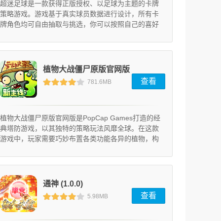
超迷足球是一款获得正版授权、以足球为主题的卡牌
策略游戏。游戏基于真实球员数据进行设计，所有卡
牌角色均可自由抽取与挑选，你可以按照自己的喜好
与想法，组建一支梦幻球队，参与各式各样的比赛。
实时竞技模式允许你自由参与对抗，击败对手即可获
得积分、提升名次，并领取专属货币与资源道具，用
于促进球队养成。同时，游戏还提供了完整的主线关
植物大战僵尸原版官网版
卡与联赛玩法等待体验，整体可玩性非常强。作为一
查看
781.6MB
款足球数值游戏，它继承了传统的数...
下载 (10.0.0)
植物大战僵尸原版官网版是PopCap Games打造的经
典塔防游戏，以其独特的策略玩法风靡全球。在这款
游戏中，玩家需要巧妙布置各类功能各异的植物，构
筑防线抵御僵尸军团的入侵。卡通风格的画面搭配轻
松有趣的玩法，让这款游戏成为老少皆宜的休闲佳
作。
通神 (1.0.0)
查看
5.98MB