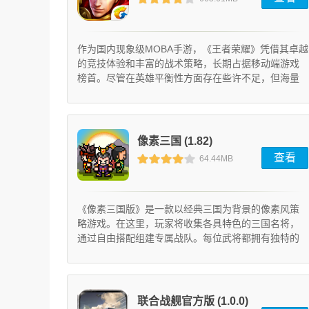
(11.31.1.6)
作为国内现象级MOBA手游，《王者荣耀》凭借其卓越
的竞技体验和丰富的战术策略，长期占据移动端游戏
榜首。尽管在英雄平衡性方面存在些许不足，但海量
玩家基数与持续创新的玩法设计，使其始终保持着无
可替代的市场地位。
像素三国 (1.82)
查看
64.44MB
《像素三国版》是一款以经典三国为背景的像素风策
略游戏。在这里，玩家将收集各具特色的三国名将，
通过自由搭配组建专属战队。每位武将都拥有独特的
战斗技能，不同阵容组合能产生意想不到的战斗效
果，让每场对决都充满策略乐趣。
联合战舰官方版 (1.0.0)