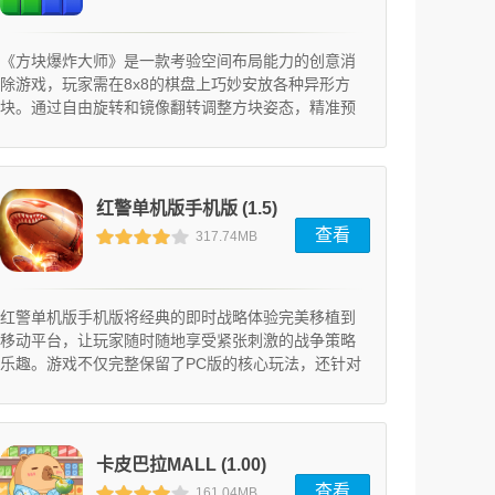
《方块爆炸大师》是一款考验空间布局能力的创意消
除游戏，玩家需在8x8的棋盘上巧妙安放各种异形方
块。通过自由旋转和镜像翻转调整方块姿态，精准预
判每次放置后的剩余空间是制胜秘诀。当连续消除引
发连锁反应时，大片区域将被清空，为后续高难度方
块组合创造布局机会。
红警单机版手机版 (1.5)
查看
317.74MB
红警单机版手机版将经典的即时战略体验完美移植到
移动平台，让玩家随时随地享受紧张刺激的战争策略
乐趣。游戏不仅完整保留了PC版的核心玩法，还针对
手机操作特性进行了全面优化。玩家可以选择苏联或
盟军阵营，通过资源管理、基地建设和战术指挥来击
败对手。高清重制的画面和精心设计的触控界面，为
玩家带来流畅且沉浸式的游戏体验。无论是重温经典
卡皮巴拉MALL (1.00)
战役还是挑战自定义对战，这款游戏都能满足战略游
查看
161.04MB