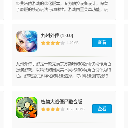
经典塔防游戏的优化版本，专为触控设备设计，保留
了原版的核心玩法与趣味性。游戏内置菜单功能，玩
家可自由调整难度、解锁道具或开启特殊模式，大幅
提升游戏体验的灵活性和可玩性。
九州外传 (1.0.0)
查看
4.49MB
九州外传手游是一款充满东方韵味的Q版仙侠动作角色
扮演游戏，以精致的国风美术风格和Q萌角色设计为特
色。游戏提供多样化的职业选择，每种职业拥有独特
的属性和技能体系，玩家可自由组合上百种技能打造
专属英雄。宏大的世界观架构与引人入胜的剧情故事
带来深度沉浸体验，配合高级粒子渲染技术呈现的华
丽特效，营造出刀光剑影的畅快打击感和行云流水的
植物大战僵尸融合版
连招系统，让玩家在开放自由的仙侠世界中尽享热血
查看
1020.13MB
激战。
3.3.5最新版本 (13.1.1)