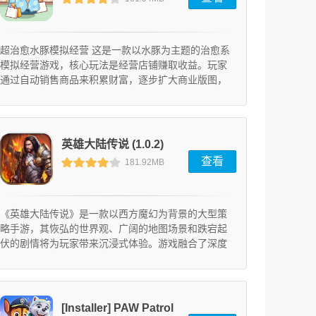
戏爱好者的需求。
超治愈水豚模拟经营 这是一款以水豚为主题的治愈系
模拟经营游戏，核心玩法是经营店铺赚取收益。玩家
通过自动销售商品来积累财富，逐步扩大商业版图，
升级建筑并扩建商场。游戏中的店铺名称充满趣味，
例如豚豚玛特、豚幸咖啡、零食不忙等。开局时，玩
家仅拥有一座简单的商城，作为商场主理人，你需要
指挥呆萌的水豚员工打工赚钱。随着商场评分的提
英雄大陆传说 (1.0.2)
升，你可以解锁更多店铺，并建造更高的商城楼层。
查看
181.92MB
《英雄大陆传说》是一款以西方魔幻为背景的大型策
略手游，其恢弘的世界观、广阔的地图场景和跌宕起
伏的剧情将为玩家带来沉浸式体验。游戏融合了深度
策略玩法与热血竞技元素，让每位玩家都能在战场上
挥洒智慧与激情。
[Installer] PAW Patrol