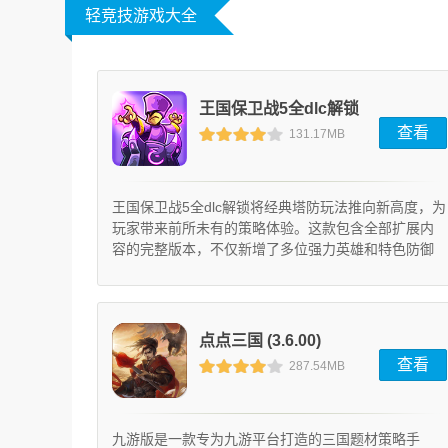
轻竞技游戏大全
王国保卫战5全dlc解锁
查看
131.17MB
(1.9.0)
王国保卫战5全dlc解锁将经典塔防玩法推向新高度，为
玩家带来前所未有的策略体验。这款包含全部扩展内
容的完整版本，不仅新增了多位强力英雄和特色防御
塔，还引入了全新敌人类型。无论你是系列老粉还是
初次接触，都能在精心设计的关卡中找到属于自己的
战术乐趣。
点点三国 (3.6.00)
查看
287.54MB
九游版是一款专为九游平台打造的三国题材策略手