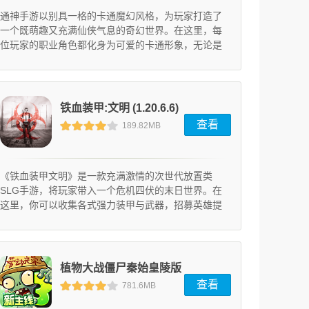
通神手游以别具一格的卡通魔幻风格，为玩家打造了
一个既萌趣又充满仙侠气息的奇幻世界。在这里，每
位玩家的职业角色都化身为可爱的卡通形象，无论是
战斗时的伤害数值显示，还是主城中的建筑场景，都
完美融入了修真元素。游戏过程中，你会遇到各种性
格迥异的NPC向你求助，不同的选择将触发意想不到
的分支剧情，甚至能获得令人捧腹的独特称号——这
铁血装甲:文明 (1.20.6.6)
些细节设计让这里成为仙侠爱好者的绝佳乐园！
查看
189.82MB
《铁血装甲文明》是一款充满激情的次世代放置类
SLG手游，将玩家带入一个危机四伏的末日世界。在
这里，你可以收集各式强力装甲与武器，招募英雄提
升战力，拯救幸存者并建立坚固的基地，共同抵御丧
尸大军的侵袭。
植物大战僵尸秦始皇陵版
查看
781.6MB
2026 (10.0.0)