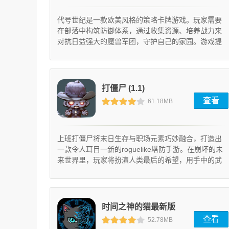
代号世纪是一款欧美风格的策略卡牌游戏。玩家需要
在部落中构筑防御体系，通过收集资源、培养战力来
对抗日益强大的魔兽军团，守护自己的家园。游戏提
供数十种技能组合，让玩家自由发挥策略创意。
打僵尸 (1.1)
查看
61.18MB
上班打僵尸将末日生存与职场元素巧妙融合，打造出
一款令人耳目一新的roguelike塔防手游。在崩坏的未
来世界里，玩家将扮演人类最后的希望，用手中的武
器对抗汹涌的僵尸潮。游戏采用轻松挂机玩法，搭配
独具特色的卡通画风，让玩家在碎片时间也能享受策
略布防的乐趣。通过合理配置防御塔与英雄技能，在
办公场景中展开一场别开生面的生存之战。
时间之神的猫最新版
查看
52.78MB
(1.3)