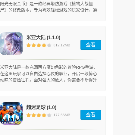
阳光无限金币》是一款经典塔防游戏《植物大战僵
尸》的修改版本，专为喜欢轻松游戏的玩家设计。通
过该版本，玩家可以享受无限阳光和金币资源，无需
担心资源短缺，轻松解锁所有植物和道具，体验更畅
快的游戏乐趣。
米亚大陆 (1.1.0)
查看
312.12MB
米亚大陆是一款充满西方魔幻色彩的冒险RPG手游，
在这里玩家可以自由选择心仪的职业，开启一段惊心
动魄的冒险征程。面对强大的敌人，你需要不断提升
战力，收集稀有装备，让自己成长为真正的强者。游
戏采用精美立绘与细腻建模，搭配引人入胜的剧情故
事，加上炫酷的技能特效和震撼的战斗场景，为玩家
带来沉浸式的游戏体验。简单易上手的操作方式，让
超迷足球 (1.0)
每位冒险者都能快速融入这个奇幻世界。
查看
177.66MB