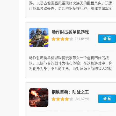
游，以复古像素画风重现烽火连天的乱世景象。玩家
可招募各路豪杰，灵活搭配多样兵种，组建专属军团
逐鹿中原，体验运筹帷幄的战争艺术。
动作射击类单机游戏
查看
144.64MB
(0.83)
动作射击类单机游戏将玩家带入一个危机四伏的战
场，以快节奏的战斗为核心体验。在这款游戏中，你
将化身为身手不凡的主角，面对源源不断的敌人和精
心设计的关卡挑战。游戏采用高品质的3D渲染技术，
配合丝滑流畅的操作反馈，搭配丰富的武器库和技能
组合，带来令人血脉贲张的战斗快感。精心编排的剧
情走向和多样化的敌人配置，让每一场战斗都充满战
钢铁巨兽：陆战之王
术思考。无论是沉浸式剧情体验还是高强度的挑战模
查看
370.42MB
式，都能让动作游戏爱好者获得极致...
(1.0.3)