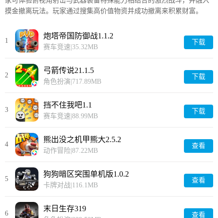
家可体验俯视角射击与武器装备特殊能力相结合的激烈战斗，并融入
摸金撤离玩法。玩家通过搜集高价值物资并成功撤离来积累财富。
炮塔帝国防御战1.1.2
1
下载
赛车竞速
|
35.32MB
弓箭传说21.1.5
2
下载
角色扮演
|
717.89MB
挡不住我吧1.1
3
下载
赛车竞速
|
88.99MB
熊出没之机甲熊大2.5.2
4
查看
动作冒险
|
87.22MB
狗狗暗区突围单机版1.0.2
5
查看
卡牌对战
|
116.1MB
末日生存319
6
查看