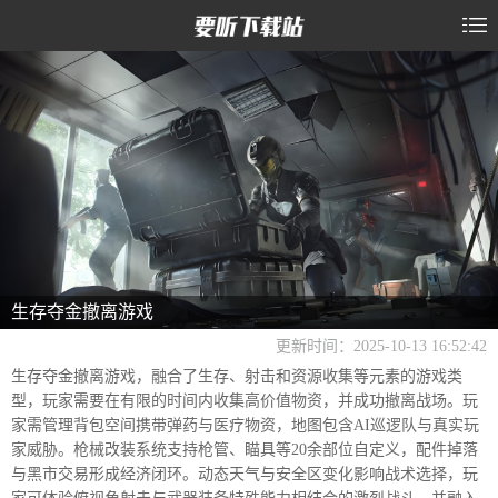
生存夺金撤离游戏
更新时间：2025-10-13 16:52:42
生存夺金撤离游戏，融合了生存、射击和资源收集等元素的游戏类
型，玩家需要在有限的时间内收集高价值物资，并成功撤离战场。玩
家需管理背包空间携带弹药与医疗物资，地图包含AI巡逻队与真实玩
家威胁。枪械改装系统支持枪管、瞄具等20余部位自定义，配件掉落
与黑市交易形成经济闭环。动态天气与安全区变化影响战术选择，玩