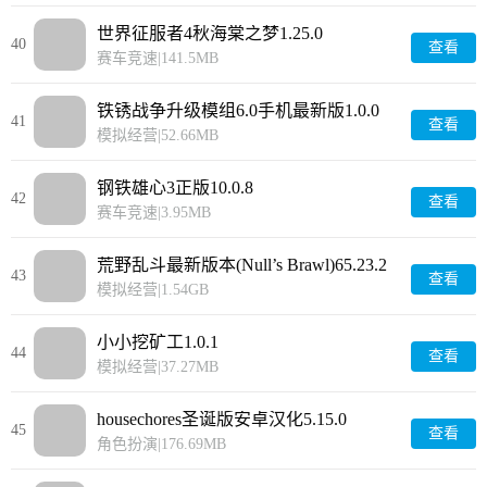
世界征服者4秋海棠之梦1.25.0
40
查看
赛车竞速
|
141.5MB
铁锈战争升级模组6.0手机最新版1.0.0
41
查看
模拟经营
|
52.66MB
钢铁雄心3正版10.0.8
42
查看
赛车竞速
|
3.95MB
荒野乱斗最新版本(Null’s Brawl)65.23.2
43
查看
模拟经营
|
1.54GB
小小挖矿工1.0.1
44
查看
模拟经营
|
37.27MB
housechores圣诞版安卓汉化5.15.0
45
查看
角色扮演
|
176.69MB