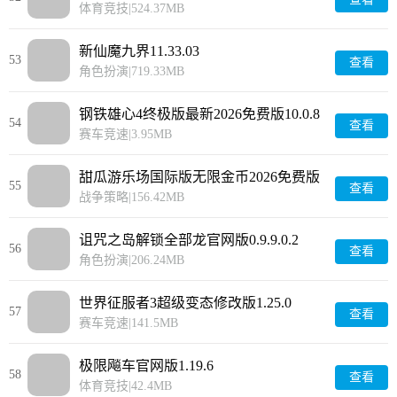
体育竞技
|
524.37MB
新仙魔九界11.33.03
53
查看
角色扮演
|
719.33MB
钢铁雄心4终极版最新2026免费版10.0.8
54
查看
赛车竞速
|
3.95MB
甜瓜游乐场国际版无限金币2026免费版
55
查看
34.1.1
战争策略
|
156.42MB
诅咒之岛解锁全部龙官网版0.9.9.0.2
56
查看
角色扮演
|
206.24MB
世界征服者3超级变态修改版1.25.0
57
查看
赛车竞速
|
141.5MB
极限飚车官网版1.19.6
58
查看
体育竞技
|
42.4MB