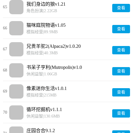
我们身边的狼v1.21
65
查看
角色扮演
|
2.22GB
猫咪庭院物语v1.05
66
查看
模拟经营
|
89.9MB
兄贵羊驼2(Alpaca2)v1.0.20
67
查看
模拟经营
|
40.3MB
书呆子亨利(Mutropolis)v1.0
68
查看
休闲益智
|
1.06GB
像素迷你生活v1.0.1
69
查看
模拟经营
|
215MB
循环挖掘机v1.1.1
70
查看
休闲益智
|
130.6MB
庄园合合9.1.2