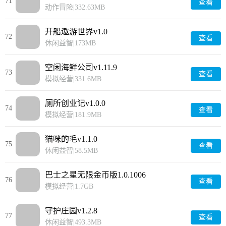
71
查看
动作冒险
|
332.63MB
开船遨游世界v1.0
72
查看
休闲益智
|
173MB
空闲海鲜公司v1.11.9
73
查看
模拟经营
|
331.6MB
厕所创业记v1.0.0
74
查看
模拟经营
|
181.9MB
猫咪的毛v1.1.0
75
查看
休闲益智
|
58.5MB
巴士之星无限金币版1.0.1006
76
查看
模拟经营
|
1.7GB
守护庄园v1.2.8
77
查看
休闲益智
|
493.3MB