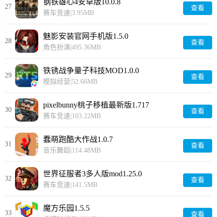
钢铁雄心4安卓版10.0.8
27
查看
赛车竞速
|
3.95MB
魅影安装官网手机版1.5.0
28
查看
角色扮演
|
495.36MB
铁锈战争量子科技MOD1.0.0
29
查看
模拟经营
|
52.66MB
pixelbunny桃子移植最新版1.717
30
查看
赛车竞速
|
103.22MB
蠢萌跑酷大作战1.0.7
31
查看
音乐舞蹈
|
114.48MB
世界征服者3多人版mod1.25.0
32
查看
赛车竞速
|
141.5MB
魔方乐园1.5.5
33
查看