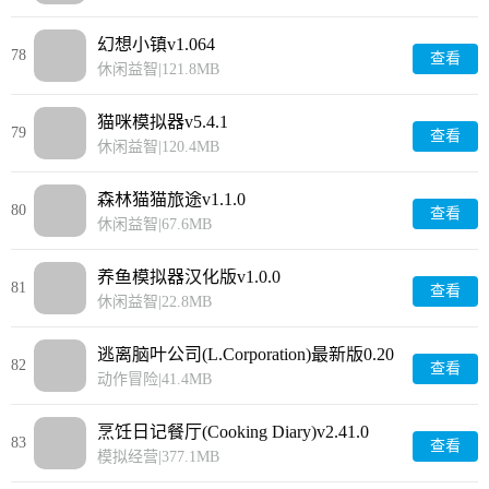
幻想小镇v1.064
78
查看
休闲益智
|
121.8MB
猫咪模拟器v5.4.1
79
查看
休闲益智
|
120.4MB
森林猫猫旅途v1.1.0
80
查看
休闲益智
|
67.6MB
养鱼模拟器汉化版v1.0.0
81
查看
休闲益智
|
22.8MB
逃离脑叶公司(L.Corporation)最新版0.20
82
查看
动作冒险
|
41.4MB
烹饪日记餐厅(Cooking Diary)v2.41.0
83
查看
模拟经营
|
377.1MB