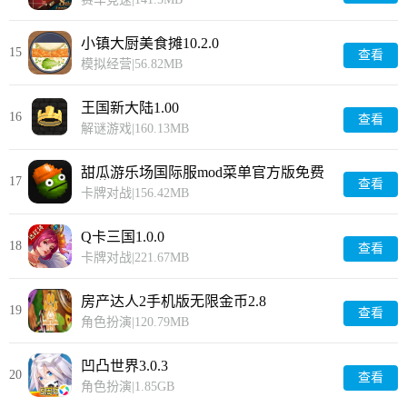
小镇大厨美食摊10.2.0
15
查看
模拟经营
|
56.82MB
王国新大陆1.00
16
查看
解谜游戏
|
160.13MB
甜瓜游乐场国际服mod菜单官方版免费
17
查看
下载34.1.1
卡牌对战
|
156.42MB
Q卡三国1.0.0
18
查看
卡牌对战
|
221.67MB
房产达人2手机版无限金币2.8
19
查看
角色扮演
|
120.79MB
凹凸世界3.0.3
20
查看
角色扮演
|
1.85GB