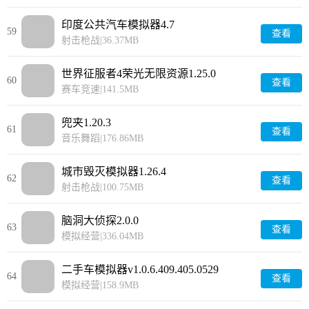
印度公共汽车模拟器4.7
59
查看
射击枪战
|
36.37MB
世界征服者4荣光无限资源1.25.0
60
查看
赛车竞速
|
141.5MB
兜夹1.20.3
61
查看
音乐舞蹈
|
176.86MB
城市毁灭模拟器1.26.4
62
查看
射击枪战
|
100.75MB
脑洞大侦探2.0.0
63
查看
模拟经营
|
336.04MB
二手车模拟器v1.0.6.409.405.0529
64
查看
模拟经营
|
158.9MB