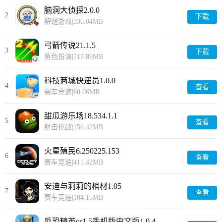
脑洞大侦探2.0.0
2
下载
解谜游戏
|
336.04MB
弓箭传说21.1.5
3
下载
角色扮演
|
717.89MB
科技商城快递员1.0.0
4
查看
赛车竞速
|
60.06MB
甜瓜游乐场18.534.1.1
5
查看
射击枪战
|
156.42MB
火星殖民6.250225.153
6
查看
赛车竞速
|
411.42MB
安迪与莉莉的棺材1.05
7
查看
赛车竞速
|
104.15MB
反恐精英cs1.5手机版中文版1.0.4