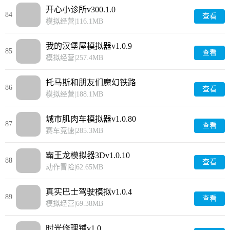
开心小诊所v300.1.0
84
查看
模拟经营
|
116.1MB
我的汉堡屋模拟器v1.0.9
85
查看
模拟经营
|
257.4MB
托马斯和朋友们魔幻铁路
86
查看
(MagicTracks)v2024.2.0
模拟经营
|
188.1MB
城市肌肉车模拟器v1.0.80
87
查看
赛车竞速
|
285.3MB
霸王龙模拟器3Dv1.0.10
88
查看
动作冒险
|
62.65MB
真实巴士驾驶模拟v1.0.4
89
查看
模拟经营
|
69.38MB
时光修理铺v1.0