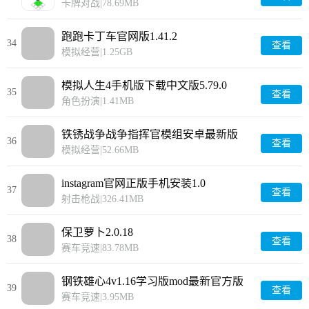
卡牌对战
|
78.69MB
跑跑卡丁车官网版1.41.2
34
查看
模拟经营
|
1.25GB
模拟人生4手机版下载中文版5.79.0
35
查看
角色扮演
|
1.41MB
铁锈战争战争指挥官模组安卓最新版
36
查看
1.0.0
模拟经营
|
52.66MB
instagram官网正版手机安装1.0
37
查看
射击枪战
|
326.41MB
保卫萝卜2.0.18
38
查看
赛车竞速
|
83.78MB
钢铁雄心4v1.16学习版mod最新官方版
39
查看
10.0.8
赛车竞速
|
3.95MB