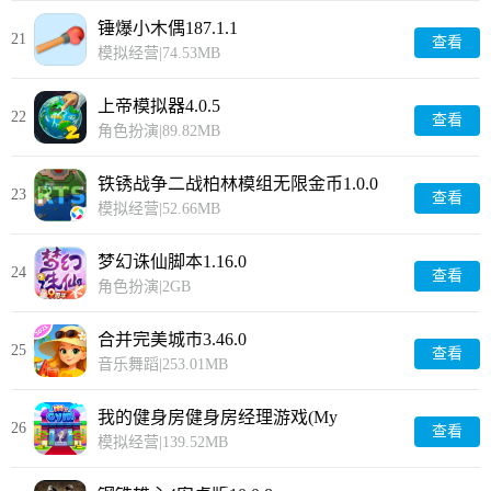
锤爆小木偶187.1.1
21
查看
模拟经营
|
74.53MB
上帝模拟器4.0.5
22
查看
角色扮演
|
89.82MB
铁锈战争二战柏林模组无限金币1.0.0
23
查看
模拟经营
|
52.66MB
梦幻诛仙脚本1.16.0
24
查看
角色扮演
|
2GB
合并完美城市3.46.0
25
查看
音乐舞蹈
|
253.01MB
我的健身房健身房经理游戏(My
26
查看
Gym)5.15.3482
模拟经营
|
139.52MB