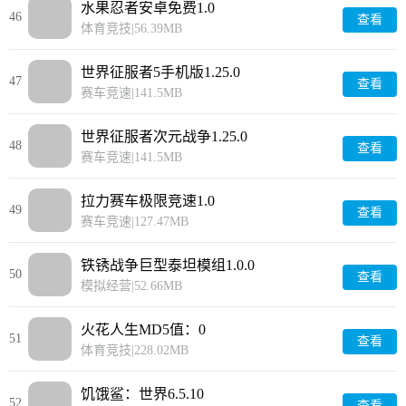
水果忍者安卓免费1.0
46
查看
体育竞技
|
56.39MB
世界征服者5手机版1.25.0
47
查看
赛车竞速
|
141.5MB
世界征服者次元战争1.25.0
48
查看
赛车竞速
|
141.5MB
拉力赛车极限竞速1.0
49
查看
赛车竞速
|
127.47MB
铁锈战争巨型泰坦模组1.0.0
50
查看
模拟经营
|
52.66MB
火花人生MD5值：0
51
查看
体育竞技
|
228.02MB
饥饿鲨：世界6.5.10
52
查看