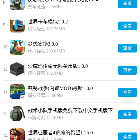
8
查看
赛车竞速
|
57.5MB
世界卡车模拟1.0.2
9
查看
模拟经营
|
187.36MB
梦想农场3.0.0
10
查看
模拟经营
|
260.61MB
沙威玛传奇无限金币版1.0.0
11
查看
模拟经营
|
102.4MB
铁锈战争(内置MOD)最新1.0.0
12
查看
模拟经营
|
52.66MB
战术小队手机版免费下载中文手机版下
13
查看
载6.2.10
卡牌对战
|
43.76MB
世界征服者4荒凉的希望1.25.0
14
查看
赛车竞速
|
141.5MB