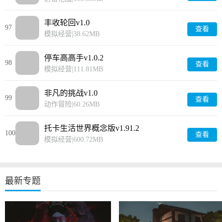
丰收轮回v1.0
97
查看
模拟经营
|
38.62MB
停车高高手v1.0.2
98
查看
模拟经营
|
111.81MB
非凡的挑战v1.0
99
查看
动作冒险
|
60.26MB
托卡生活世界概念版v1.91.2
100
查看
模拟经营
|
600.72MB
最新专题