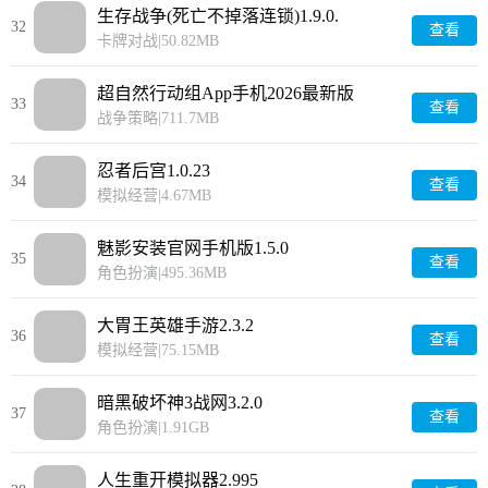
生存战争(死亡不掉落连锁)1.9.0.
32
查看
卡牌对战
|
50.82MB
超自然行动组App手机2026最新版
33
查看
1.27.20.001
战争策略
|
711.7MB
忍者后宫1.0.23
34
查看
模拟经营
|
4.67MB
魅影安装官网手机版1.5.0
35
查看
角色扮演
|
495.36MB
大胃王英雄手游2.3.2
36
查看
模拟经营
|
75.15MB
暗黑破坏神3战网3.2.0
37
查看
角色扮演
|
1.91GB
人生重开模拟器2.995