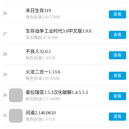
末日生存319
26
查看
角色扮演
|
239.52MB
生存战争工业时代3.0中文版1.9.0.
27
查看
音乐舞蹈
|
50.82MB
不良人32.0.1
28
查看
角色扮演
|
1.83GB
火龙二合一1.13.6
29
查看
角色扮演
|
139.42MB
泰拉瑞亚1.5.3汉化破解1.4.5.5.3
30
查看
射击枪战
|
172.46MB
问道2.140.0610
31
查看
角色扮演
|
1.87GB