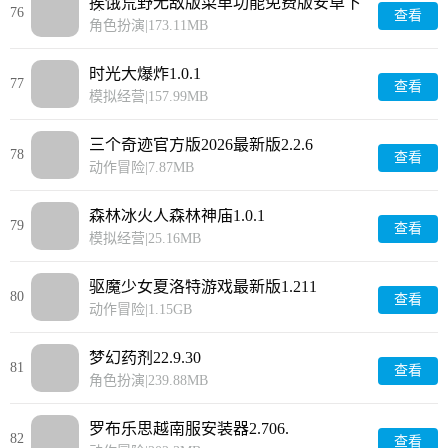
挨饿荒野无敌版菜单功能免费版安卓下
76
查看
载2.5.3
角色扮演
|
173.11MB
时光大爆炸1.0.1
77
查看
模拟经营
|
157.99MB
三个奇迹官方版2026最新版2.2.6
78
查看
动作冒险
|
7.87MB
森林冰火人森林神庙1.0.1
79
查看
模拟经营
|
25.16MB
驱魔少女夏洛特游戏最新版1.211
80
查看
动作冒险
|
1.15GB
梦幻药剂22.9.30
81
查看
角色扮演
|
239.88MB
罗布乐思越南服安装器2.706.
82
查看