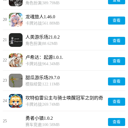
查看
角色扮演
|
389.79MB
龙魂旅人1.46.0
20
查看
卡牌对战
|
561.88MB
人类游乐场21.0.2
21
查看
角色扮演
|
88.62MB
卢希达：起源1.0.1.
22
查看
卡牌对战
|
964.34MB
甜瓜游乐场29.7.0
23
查看
模拟经营
|
122.11MB
坎特伯雷公主与骑士唤醒冠军之剑的奇
24
查看
幻冒险3.47.0
卡牌对战
|
269.74MB
勇者小镇1.0.2
25
查看
赛车竞速
|
100.58MB