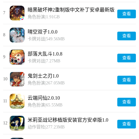
暗黑破坏神2重制版中文补丁安卓最新版
7
查看
3.2.0
角色扮演
|
1.91GB
晴空双子1.0.0
8
查看
卡牌对战
|
549.56MB
部落大乱斗1.0.8
9
查看
卡牌对战
|
7.27MB
鬼剑士之刃1.0
10
查看
角色扮演
|
267.05MB
云端问仙2.0.10
11
查看
角色扮演
|
65.55MB
米莉亚战记移植版安装官方安卓版1.0
12
查看
动作冒险
|
277.23MB