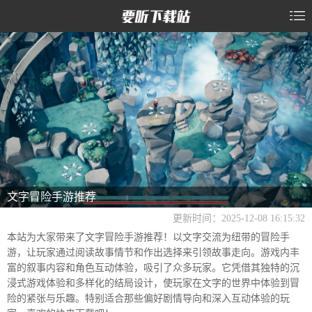
文字冒险手游推荐
更新时间：2025-12-08 16:15:32
本站为大家带来了文字冒险手游推荐！以文字交流为纽带的冒险手
游，让玩家通过阅读故事情节和作出选择来引领故事走向。游戏内丰
富的叙事内容和角色互动体验，吸引了众多玩家。它凭借其独特的沉
浸式游戏体验和多样化的结局设计，使玩家在文字的世界中体验到冒
险的紧张与乐趣。特别适合那些偏好剧情导向和深入互动体验的玩