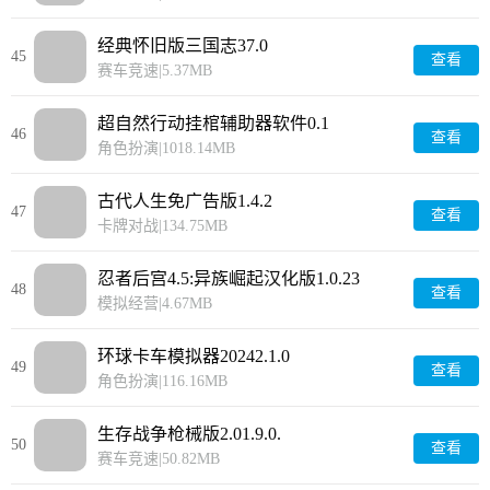
经典怀旧版三国志37.0
45
查看
赛车竞速
|
5.37MB
超自然行动挂棺辅助器软件0.1
46
查看
角色扮演
|
1018.14MB
古代人生免广告版1.4.2
47
查看
卡牌对战
|
134.75MB
忍者后宫4.5:异族崛起汉化版1.0.23
48
查看
模拟经营
|
4.67MB
环球卡车模拟器20242.1.0
49
查看
角色扮演
|
116.16MB
生存战争枪械版2.01.9.0.
50
查看
赛车竞速
|
50.82MB