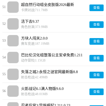
超自然行动组全皮肤版2026最新
51
查看
1.27.20.001
卡牌对战
|
711.7MB
活下去9.37
52
查看
角色扮演
|
373.9MB
方块人闯关2.0.0
53
查看
赛车竞速
|
187.19MB
巴比伦汉化组堕落公主安卓免费1.211
54
查看
动作冒险
|
1.15GB
失落之城2:永恒之谜官网最新版8.8
55
查看
射击枪战
|
42.49MB
火影战记6.1满人物版9.6.0
56
查看
射击枪战
|
48.01MB
忍者后宫3:异族崛起2.211.0.23