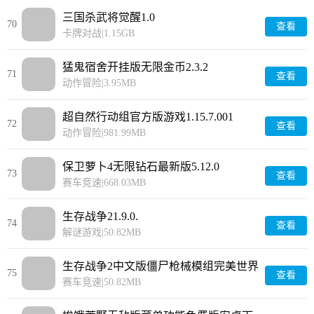
三国杀武将觉醒1.0
70
查看
卡牌对战
|
1.15GB
猛鬼宿舍开挂版无限金币2.3.2
71
查看
动作冒险
|
3.95MB
超自然行动组官方版游戏1.15.7.001
72
查看
动作冒险
|
981.99MB
保卫萝卜4无限钻石最新版5.12.0
73
查看
赛车竞速
|
668.03MB
生存战争21.9.0.
74
查看
解谜游戏
|
50.82MB
生存战争2中文版僵尸枪械模组完美世界
75
查看
1.9.0.
赛车竞速
|
50.82MB