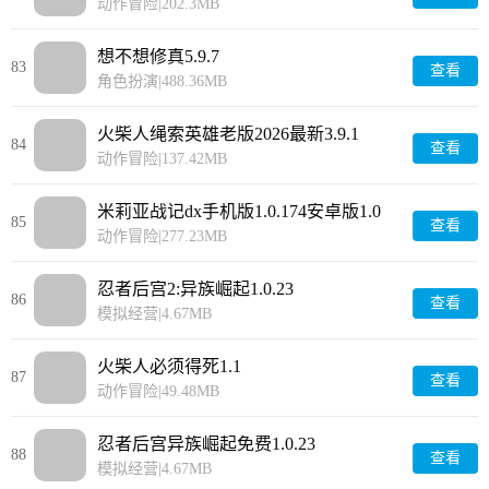
动作冒险
|
202.3MB
想不想修真5.9.7
83
查看
角色扮演
|
488.36MB
火柴人绳索英雄老版2026最新3.9.1
84
查看
动作冒险
|
137.42MB
米莉亚战记dx手机版1.0.174安卓版1.0
85
查看
动作冒险
|
277.23MB
忍者后宫2:异族崛起1.0.23
86
查看
模拟经营
|
4.67MB
火柴人必须得死1.1
87
查看
动作冒险
|
49.48MB
忍者后宫异族崛起免费1.0.23
88
查看
模拟经营
|
4.67MB