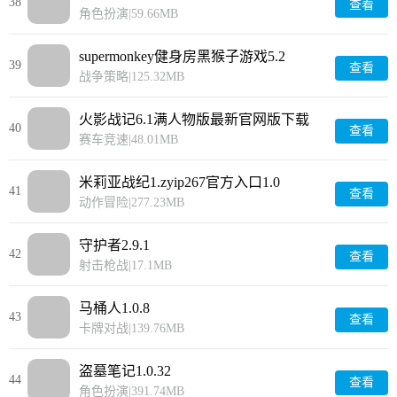
38
查看
角色扮演
|
59.66MB
supermonkey健身房黑猴子游戏5.2
39
查看
战争策略
|
125.32MB
火影战记6.1满人物版最新官网版下载
40
查看
9.6.0
赛车竞速
|
48.01MB
米莉亚战纪1.zyip267官方入口1.0
41
查看
动作冒险
|
277.23MB
守护者2.9.1
42
查看
射击枪战
|
17.1MB
马桶人1.0.8
43
查看
卡牌对战
|
139.76MB
盗墓笔记1.0.32
44
查看
角色扮演
|
391.74MB