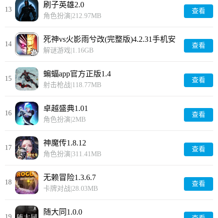
刷子英雄2.0
13
查看
角色扮演
|
212.97MB
死神vs火影雨兮改(完整版)4.2.31手机安
14
查看
装6.0.1.210321.1
解谜游戏
|
1.16GB
蝙蝠app官方正版1.4
15
查看
射击枪战
|
118.77MB
卓越盛典1.01
16
查看
角色扮演
|
2MB
神魔传1.8.12
17
查看
角色扮演
|
311.41MB
无赖冒险1.3.6.7
18
查看
卡牌对战
|
28.03MB
随大同1.0.0
19