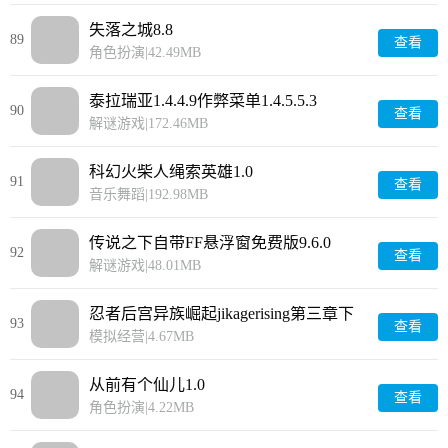
失落之城8.8
89
查看
角色扮演
|
42.49MB
泰拉瑞亚1.4.4.9作弊菜单1.4.5.5.3
90
查看
解谜游戏
|
172.46MB
科幻火柴人绳索英雄1.0
91
查看
音乐舞蹈
|
192.98MB
传说之下自带FF悬浮窗免费版9.6.0
92
查看
解谜游戏
|
48.01MB
忍者后宫异族崛起jikagerising第三章下
93
查看
1.0.23
模拟经营
|
4.67MB
从前有个仙儿1.0
94
查看
角色扮演
|
4.22MB