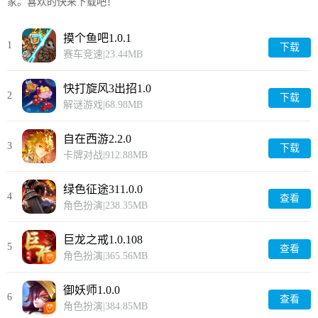
家。喜欢的快来下载吧！
摸个鱼吧1.0.1
1
下载
赛车竞速
|
23.44MB
快打旋风3出招1.0
2
下载
解谜游戏
|
68.98MB
自在西游2.2.0
3
下载
卡牌对战
|
912.88MB
绿色征途311.0.0
4
查看
角色扮演
|
238.35MB
巨龙之戒1.0.108
5
查看
角色扮演
|
365.56MB
御妖师1.0.0
6
查看
角色扮演
|
384.85MB