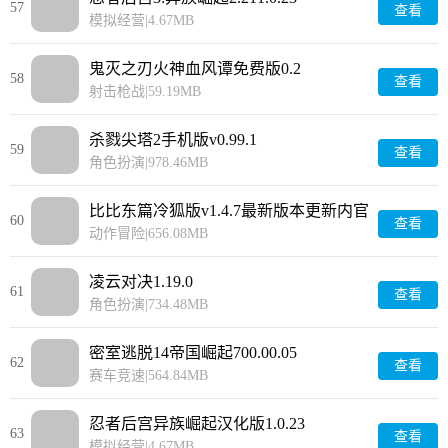
57
查看
模拟经营
|
4.67MB
鬼灭之刃火神血风谭免费版0.2
58
查看
射击枪战
|
59.19MB
杀戮尖塔2手机版v0.99.1
59
查看
角色扮演
|
978.46MB
比比东篇冷狐版v1.4.7最新版本更新内官
60
查看
网www.lybh.me
动作冒险
|
656.08MB
凌云对决1.19.0
61
查看
角色扮演
|
734.48MB
密室逃脱14帝国崛起700.00.05
62
查看
赛车竞速
|
564.84MB
忍者后宫异族崛起汉化版1.0.23
63
查看
模拟经营
|
4.67MB