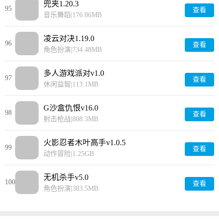
兜夹1.20.3
95
查看
音乐舞蹈
|
176.86MB
凌云对决1.19.0
96
查看
角色扮演
|
734.48MB
多人游戏派对v1.0
97
查看
休闲益智
|
113.1MB
G沙盒仇恨v16.0
98
查看
射击枪战
|
808.3MB
火影忍者木叶高手v1.0.5
99
查看
动作冒险
|
1.25GB
无机杀手v5.0
100
查看
角色扮演
|
383.5MB