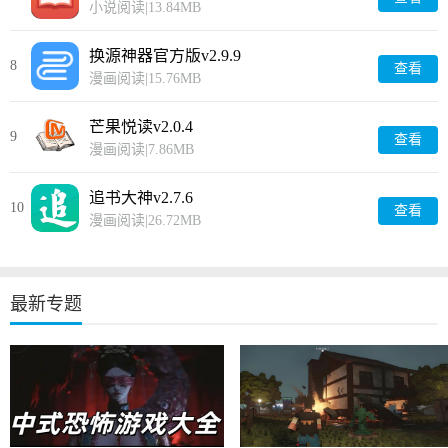
小说阅读
|
13.84MB
换源神器官方版v2.9.9
8
查看
漫画阅读
|
15.76MB
芒果悦读v2.0.4
9
查看
漫画阅读
|
7.86MB
追书大神v2.7.6
10
查看
漫画阅读
|
26.72MB
最新专题