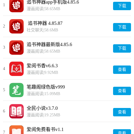
追书神器app手机版4.85.6
1
下载
漫画阅读
|
58.65MB
追书神器 4.85.87
2
下载
社交聊天
|
58.6MB
追书神器最新版4.85.6
3
下载
漫画阅读
|
58.65MB
爱阅书香v6.6.3
4
查看
漫画阅读
|
9.92MB
笔趣阁绿色版v999
5
查看
漫画阅读
|
15.09MB
全民小说v3.7.0
6
查看
漫画阅读
|
19.25MB
爱阅免费看书v1.1
7
查看