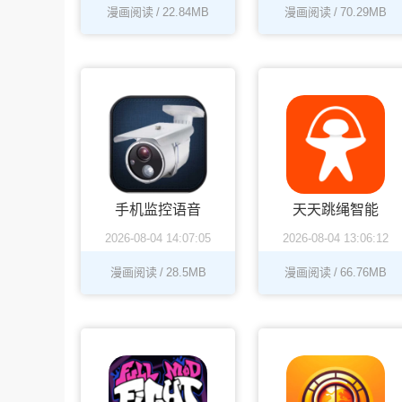
漫画阅读
/
22.84MB
漫画阅读
/
70.29MB
手机监控语音
天天跳绳智能
2026-08-04 14:07:05
2026-08-04 13:06:12
喊话
体育运动平台
app手机版
漫画阅读
/
28.5MB
漫画阅读
/
66.76MB