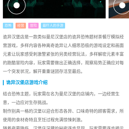
恐怖
经营
冒险
最吓人的手游
诡异汉堡店是一款类似曼尼汉堡店的诡异恐怖题材茶餐厅模拟经
营游戏，多样内容各种离奇诡异让人细思恐极的游戏设定和画面
元素让玩家感受刺激警紧张的另类经营玩法，多样解密元素丰富
的跑酷冒险内容，玩家需要做出正确选择，观察局势正确应对每
一个突发状况，解开重重谜团存活至最后。
诡异汉堡店游戏介绍
结合恐怖主题，玩家需在名为曼尼汉堡的店铺内，一边经营生
意，一边应对生存挑战。
制作别具一格的汉堡以迎合形态各异、口味奇特的顾客需求，所
使用的食材奇特且烹饪过程充满惊悚刺激。
随着夜幕降临，汉堡店深藏的秘密逐步显现，玩家需要逐步揭示