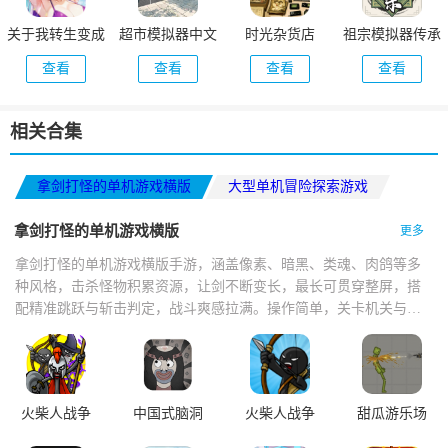
关于我转生变成
超市模拟器中文
时光杂货店
祖宗模拟器传承
史莱姆这档事新
版
查看
查看
查看
查看
世界
相关合集
拿剑打怪的单机游戏横版
大型单机冒险探索游戏
单机像素冒险游戏推荐
拿剑打怪的单机游戏横版
更多
拿剑打怪的单机游戏横版手游，涵盖像素、暗黑、类魂、肉鸽等多
种风格，击杀怪物积累资源，让剑不断变长，最长可贯穿整屏，搭
配精准跳跃与斩击判定，战斗爽感拉满。操作简单，关卡机关与怪
物设计巧妙，打击感扎实，技能切换流畅，掉落技能书与神器，支
持多人联机。
火柴人战争
中国式脑洞
火柴人战争
甜瓜游乐场
遗产
遗产