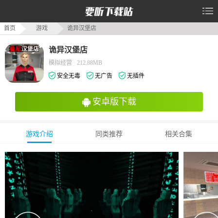
首页
游戏
诡异汉堡店
诡异汉堡店
模拟经营
|
212.88MB
安全无毒
无广告
无插件
安卓版下载
游戏介绍
同类推荐
相关合集