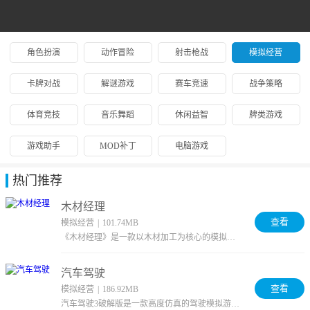
角色扮演
动作冒险
射击枪战
模拟经营
卡牌对战
解谜游戏
赛车竞速
战争策略
体育竞技
音乐舞蹈
休闲益智
牌类游戏
游戏助手
MOD补丁
电脑游戏
热门推荐
木材经理
查看
模拟经营
|
101.74MB
《木材经理》是一款以木材加工为核心的模拟经营类手游。在游戏中，你将化身为木材行业的掌舵人，从零开始建...
汽车驾驶
查看
模拟经营
|
186.92MB
汽车驾驶3破解版是一款高度仿真的驾驶模拟游戏，你需要操控车辆穿越复杂障碍，严格遵守交通法规，全方位展...