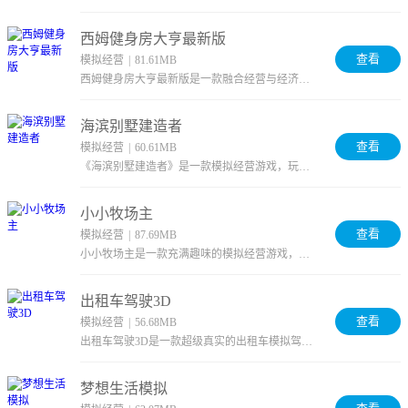
西姆健身房大亨最新版
查看
模拟经营
|
81.61MB
西姆健身房大亨最新版是一款融合经营与经济策略的模拟游戏，你将扮演健身房老板，从零开始运营并扩张自己的...
海滨别墅建造者
查看
模拟经营
|
60.61MB
《海滨别墅建造者》是一款模拟经营游戏，玩家加入建设队伍，驾驶挖掘机等机械完成建设任务。可规划房间、建...
小小牧场主
查看
模拟经营
|
87.69MB
小小牧场主是一款充满趣味的模拟经营游戏，你将亲手打造并扩建属于自己的广阔农场。在这里，你可以种植多样...
出租车驾驶3D
查看
模拟经营
|
56.68MB
出租车驾驶3D是一款超级真实的出租车模拟驾驶游戏。开局你就是一个普通出租车司机，接送乘客赚取资金，用...
梦想生活模拟